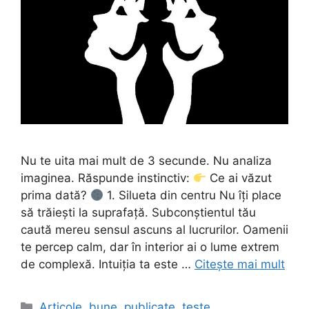
Nu te uita mai mult de 3 secunde. Nu analiza
imaginea. Răspunde instinctiv:
Ce ai văzut
prima dată?
1. Silueta din centru Nu îți place
să trăiești la suprafață. Subconștientul tău
caută mereu sensul ascuns al lucrurilor. Oamenii
te percep calm, dar în interior ai o lume extrem
de complexă. Intuiția ta este …
Citește mai mult
Categorii
Articole
,
bune
,
publicate
,
teste