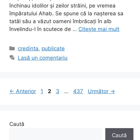
închinau idolilor şi zeilor străini, pe vremea
împăratului Ahab. Se spune că la naşterea sa
tatăl său a văzut oameni îmbrăcaţi în alb
învelindu-l în scutece de …
Citește mai mult
Categorii
credinta
,
publicate
Lasă un comentariu
Pagina
Pagina
Pagina
Pagina
←
Anterior
1
2
3
…
437
Următor
→
Caută
Caută