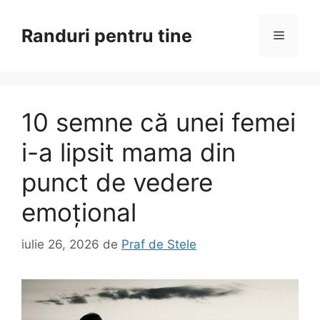
Sari
la
Randuri pentru tine
Meniu
conținut
10 semne că unei femei
i-a lipsit mama din
punct de vedere
emoțional
iulie 26, 2026
de
Praf de Stele