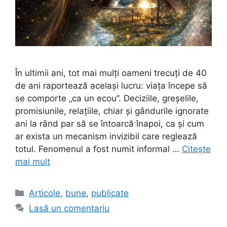
În ultimii ani, tot mai mulți oameni trecuți de 40
de ani raportează același lucru: viața începe să
se comporte „ca un ecou”. Deciziile, greșelile,
promisiunile, relațiile, chiar și gândurile ignorate
ani la rând par să se întoarcă înapoi, ca și cum
ar exista un mecanism invizibil care reglează
totul. Fenomenul a fost numit informal …
Citește
mai mult
Categorii
Articole
,
bune
,
publicate
Lasă un comentariu