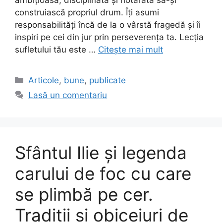
ambițioasă, disciplinată și hotărâtă să-și
construiască propriul drum. Îți asumi
responsabilități încă de la o vârstă fragedă și îi
inspiri pe cei din jur prin perseverența ta. Lecția
sufletului tău este …
Citește mai mult
Categorii
Articole
,
bune
,
publicate
Lasă un comentariu
Sfântul Ilie și legenda
carului de foc cu care
se plimbă pe cer.
Tradiții și obiceiuri de