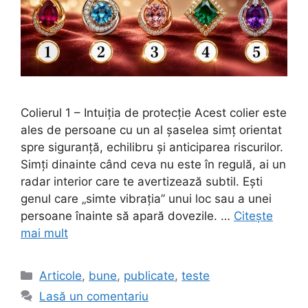
Colierul 1 – Intuiția de protecție Acest colier este
ales de persoane cu un al șaselea simț orientat
spre siguranță, echilibru și anticiparea riscurilor.
Simți dinainte când ceva nu este în regulă, ai un
radar interior care te avertizează subtil. Ești
genul care „simte vibrația” unui loc sau a unei
persoane înainte să apară dovezile. …
Citește
mai mult
Categorii
Articole
,
bune
,
publicate
,
teste
Lasă un comentariu