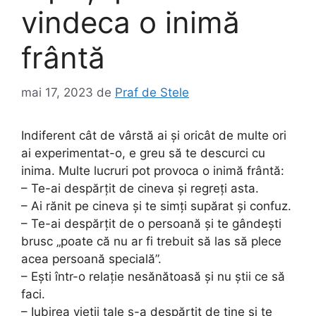
vindeca o inimă
frântă
mai 17, 2023
de
Praf de Stele
Indiferent cât de vârstă ai și oricât de multe ori
ai experimentat-o, e greu să te descurci cu
inima. Multe lucruri pot provoca o inimă frântă:
– Te-ai despărțit de cineva și regreți asta.
– Ai rănit pe cineva și te simți supărat și confuz.
– Te-ai despărțit de o persoană și te gândești
brusc „poate că nu ar fi trebuit să las să plece
acea persoană specială”.
– Ești într-o relație nesănătoasă și nu știi ce să
faci.
– Iubirea vieții tale s-a despărțit de tine și te