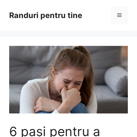
Sari
la
Randuri pentru tine
Meniu
conținut
6 pași pentru a