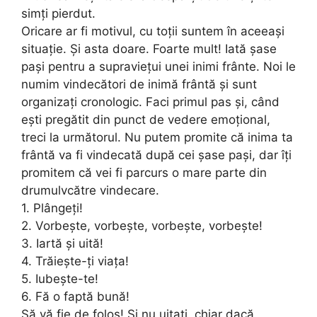
simți pierdut.
Oricare ar fi motivul, cu toții suntem în aceeași
situație. Și asta doare. Foarte mult! Iată șase
pași pentru a supraviețui unei inimi frânte. Noi le
numim vindecători de inimă frântă și sunt
organizați cronologic. Faci primul pas și, când
ești pregătit din punct de vedere emoțional,
treci la următorul. Nu putem promite că inima ta
frântă va fi vindecată după cei șase pași, dar îți
promitem că vei fi parcurs o mare parte din
drumulvcătre vindecare.
1. Plângeți!
2. Vorbește, vorbește, vorbește, vorbește!
3. Iartă și uită!
4. Trăiește-ți viața!
5. Iubește-te!
6. Fă o faptă bună!
Să vă fie de folos! Si nu uitați, chiar dacă