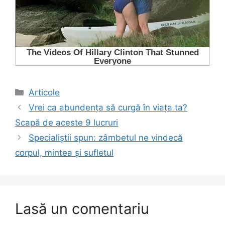
Categorii
Articole
Vrei ca abundența să curgă în viața ta?
Scapă de aceste 9 lucruri
Specialiștii spun: zâmbetul ne vindecă
corpul, mintea și sufletul
Lasă un comentariu