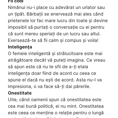
Fii cool
Nimănui nu-i place cu adevărat un urlator sau
un țipăt. Bărbații se enervează mai ales când
prietenele lor fac mare lucru din toate și devine
imposibil să purtați o conversație cu ei pentru
că sunt mereu speriați de un lucru sau altul.
Exersează-te să fii calm și compus și voila!
Inteligența
O femeie inteligentă și strălucitoare este mai
atrăgătoare decât vă puteți imagina. Ce vreau
să spun este că nu te sfii de a-ți etala
inteligența doar fiind de acord cu ceea ce
spune el dacă nu ești de acord. Asta nu-l va
impresiona, o va face să-ți dai părerile.
Onestitate
Uite, când oamenii spun că onestitatea este
cea mai bună politică, ei nu mint. Onestitatea
este ceea ce menține o relație pentru o lungă