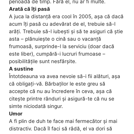
perioadă de timp. Fără el, nu ar fi multe.
Arată că îți pasă
A juca la distanță era cool în 2005, așa că dacă
acum îți pasă cu adevărat de el, trebuie să-l
arăți. Trebuie să-l iubești și să te asiguri că știe
asta – plănuiește o cină sau o vacanță
frumoasă, surprinde-l la serviciu (doar dacă
este liber), cumpără-i lucruri frumoase –
posibilitățile sunt nesfârșite.
A sustine
Întotdeauna va avea nevoie să-i fii alături, așa
că obligați-vă. Bărbaților le este greu să
accepte că nu au încredere în ceva, așa că
citește printre rânduri și asigură-te că nu se
simte niciodată singur.
Umor
A fi plin de duh te face mai fermecător și mai
distractiv. Dacă îl faci să râdă, el va dori să