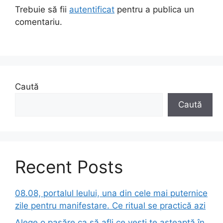
Trebuie să fii
autentificat
pentru a publica un
comentariu.
Caută
Caută
Recent Posts
08.08, portalul leului, una din cele mai puternice
zile pentru manifestare. Ce ritual se practică azi
Alege o pasăre ca să afli ce vești te așteaptă în