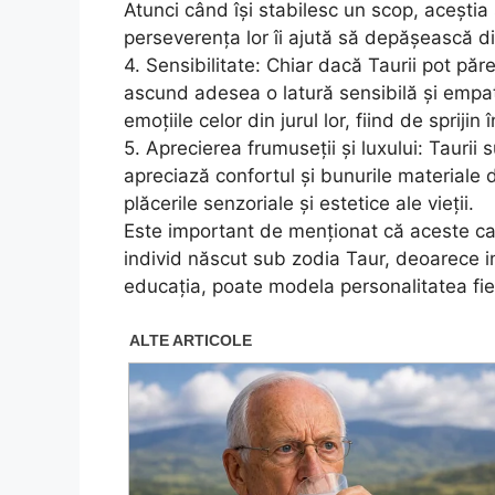
Atunci când își stabilesc un scop, aceștia s
perseverența lor îi ajută să depășească dif
4. Sensibilitate: Chiar dacă Taurii pot păre
ascund adesea o latură sensibilă și empat
emoțiile celor din jurul lor, fiind de sprijin
5. Aprecierea frumuseții și luxului: Taurii
apreciază confortul și bunurile materiale 
plăcerile senzoriale și estetice ale vieții.
Este important de menționat că aceste cara
individ născut sub zodia Taur, deoarece inf
educația, poate modela personalitatea fie