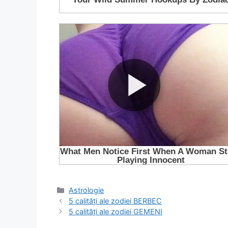
Categorii
Astrologie
5 calități ale zodiei BERBEC
5 calități ale zodiei GEMENI