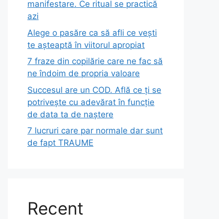
manifestare. Ce ritual se practică
azi
Alege o pasăre ca să afli ce vești
te așteaptă în viitorul apropiat
7 fraze din copilărie care ne fac să
ne îndoim de propria valoare
Succesul are un COD. Află ce ți se
potrivește cu adevărat în funcție
de data ta de naștere
7 lucruri care par normale dar sunt
de fapt TRAUME
Recent