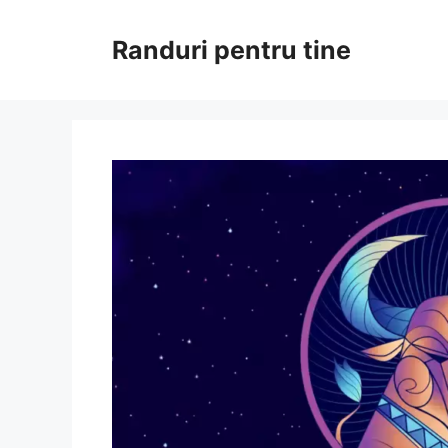
Sari
la
Randuri pentru tine
conținut