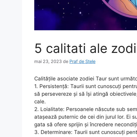
5 calitati ale zo
mai 23, 2023
de
Praf de Stele
Calitățile asociate zodiei Taur sunt următ
1. Persistență: Taurii sunt cunoscuți pentru
să persevereze și să își atingă obiectivele
cale.
2. Loialitate: Persoanele născute sub sem
atașează puternic de cei din jurul lor. Ei su
gata să ofere sprijin și încredere necondiț
3. Determinare: Taurii sunt cunoscuți pentr