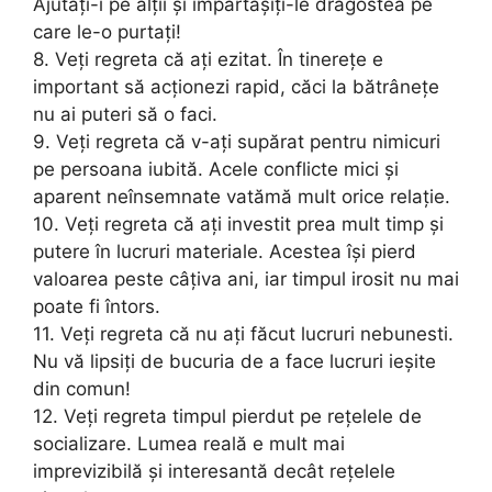
Ajutați-i pe alții și împărtășiți-le dragostea pe
care le-o purtați!
8. Veți regreta că ați ezitat. În tinerețe e
important să acționezi rapid, căci la bătrânețe
nu ai puteri să o faci.
9. Veți regreta că v-ați supărat pentru nimicuri
pe persoana iubită. Acele conflicte mici și
aparent neînsemnate vatămă mult orice relație.
10. Veți regreta că ați investit prea mult timp și
putere în lucruri materiale. Acestea își pierd
valoarea peste câțiva ani, iar timpul irosit nu mai
poate fi întors.
11. Veți regreta că nu ați făcut lucruri nebunesti.
Nu vă lipsiți de bucuria de a face lucruri ieșite
din comun!
12. Veți regreta timpul pierdut pe rețelele de
socializare. Lumea reală e mult mai
imprevizibilă și interesantă decât rețelele