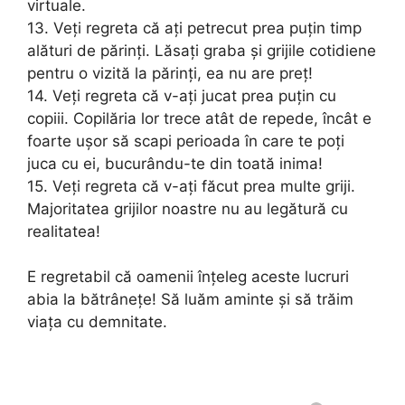
virtuale.
13. Veți regreta că ați petrecut prea puțin timp
alături de părinți. Lăsați graba și grijile cotidiene
pentru o vizită la părinți, ea nu are preț!
14. Veți regreta că v-ați jucat prea puțin cu
copiii. Copilăria lor trece atât de repede, încât e
foarte ușor să scapi perioada în care te poți
juca cu ei, bucurându-te din toată inima!
15. Veți regreta că v-ați făcut prea multe griji.
Majoritatea grijilor noastre nu au legătură cu
realitatea!
E regretabil că oamenii înțeleg aceste lucruri
abia la bătrânețe! Să luăm aminte și să trăim
viața cu demnitate.