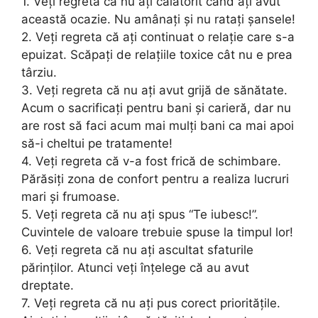
1. Veți regreta că nu ați călătorit când ați avut
această ocazie. Nu amânați și nu ratați șansele!
2. Veți regreta că ați continuat o relație care s-a
epuizat. Scăpați de relațiile toxice cât nu e prea
târziu.
3. Veți regreta că nu ați avut grijă de sănătate.
Acum o sacrificați pentru bani și carieră, dar nu
are rost să faci acum mai mulți bani ca mai apoi
să-i cheltui pe tratamente!
4. Veți regreta că v-a fost frică de schimbare.
Părăsiți zona de confort pentru a realiza lucruri
mari și frumoase.
5. Veți regreta că nu ați spus “Te iubesc!”.
Cuvintele de valoare trebuie spuse la timpul lor!
6. Veți regreta că nu ați ascultat sfaturile
părinților. Atunci veți înțelege că au avut
dreptate.
7. Veți regreta că nu ați pus corect prioritățile.