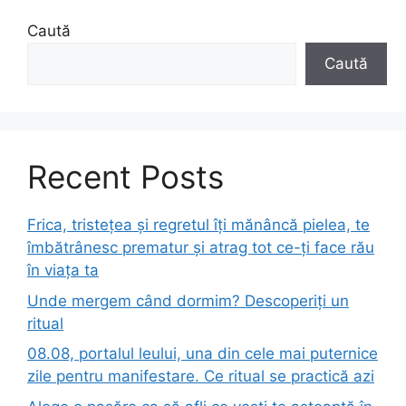
Caută
Caută
Recent Posts
Frica, tristețea și regretul îți mănâncă pielea, te
îmbătrânesc prematur și atrag tot ce-ți face rău
în viața ta
Unde mergem când dormim? Descoperiți un
ritual
08.08, portalul leului, una din cele mai puternice
zile pentru manifestare. Ce ritual se practică azi