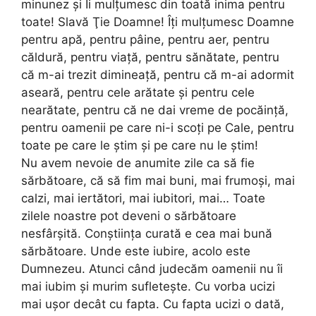
minunez şi Îi mulţumesc din toată inima pentru
toate! Slavă Ţie Doamne! Îţi mulţumesc Doamne
pentru apă, pentru pâine, pentru aer, pentru
căldură, pentru viaţă, pentru sănătate, pentru
că m-ai trezit dimineaţă, pentru că m-ai adormit
aseară, pentru cele arătate şi pentru cele
nearătate, pentru că ne dai vreme de pocăinţă,
pentru oamenii pe care ni-i scoţi pe Cale, pentru
toate pe care le ştim şi pe care nu le ştim!
Nu avem nevoie de anumite zile ca să fie
sărbătoare, că să fim mai buni, mai frumoşi, mai
calzi, mai iertători, mai iubitori, mai… Toate
zilele noastre pot deveni o sărbătoare
nesfârşită. Conştiinţa curată e cea mai bună
sărbătoare. Unde este iubire, acolo este
Dumnezeu. Atunci când judecăm oamenii nu îi
mai iubim şi murim sufleteşte. Cu vorba ucizi
mai uşor decât cu fapta. Cu fapta ucizi o dată,