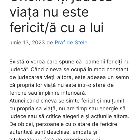
viața nu este
fericit/ă cu a lui
iunie 13, 2023
de
Praf de Stele
Există o vorbă care spune că „oamenii fericiți nu
judecă”. Când cineva se ocupă în mod constant
de judecarea vieții altora, este adesea un semn
că propria lor viață nu este într-o stare de
fericire sau împlinire interioară.
Atunci când cineva se simte fericit și mulțumit
cu propria sa viață, nu are timp sau energie să
judece sau să critice alegerile și acțiunile altora.
De obicei, persoanele cu o stare de fericire
autentică sunt deschise, empate și
înțelegătoare față de experiențele și