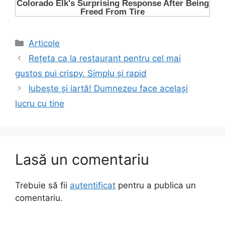
Categorii
Articole
Rețeta ca la restaurant pentru cel mai
gustos pui crispy. Simplu și rapid
Iubește și iartă! Dumnezeu face același
lucru cu tine
Lasă un comentariu
Trebuie să fii
autentificat
pentru a publica un
comentariu.