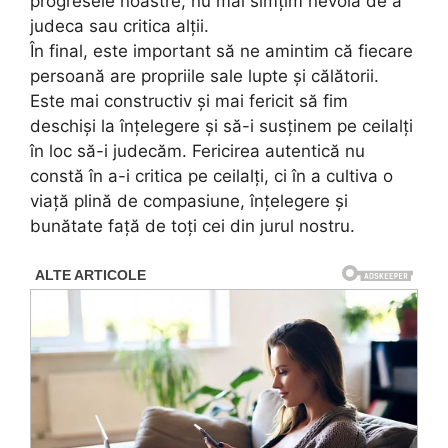
progresele noastre, nu mai simțim nevoia de a
judeca sau critica alții.
În final, este important să ne amintim că fiecare
persoană are propriile sale lupte și călătorii.
Este mai constructiv și mai fericit să fim
deschiși la înțelegere și să-i susținem pe ceilalți
în loc să-i judecăm. Fericirea autentică nu
constă în a-i critica pe ceilalți, ci în a cultiva o
viață plină de compasiune, înțelegere și
bunătate față de toți cei din jurul nostru.