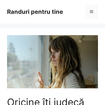
Sari
la
Randuri pentru tine
Meniu
conținut
Oricine îți judecă