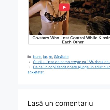
Categorii
bune
,
iar
,
re
,
Sănătate
Studiu: Lipsa de somn crește cu 16% riscul de 
De ce un copil fericit poate ajunge un adult cu
anxietate”
Lasă un comentariu