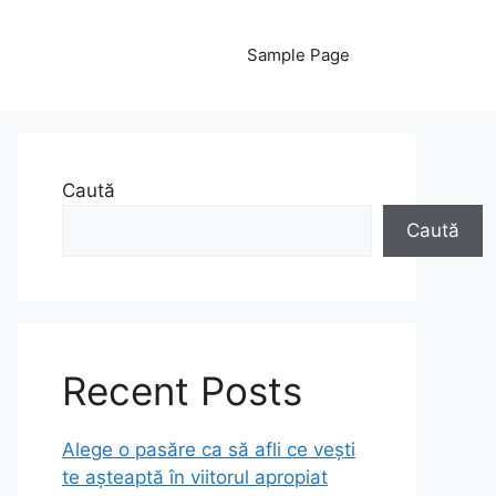
Sample Page
Caută
Caută
Recent Posts
Alege o pasăre ca să afli ce vești
te așteaptă în viitorul apropiat