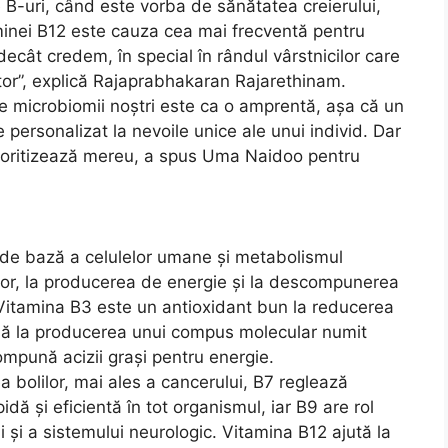
-uri, când este vorba de sănătatea creierului,
taminei B12 este cauza cea mai frecventă pentru
ecât credem, în special în rândul vârstnicilor care
tor”, explică Rajaprabhakaran Rajarethinam.
tre microbiomii noștri este ca o amprentă, așa că un
 personalizat la nevoile unice ale unui individ. Dar
prioritizează mereu, a spus Uma Naidoo pentru
 de bază a celulelor umane și metabolismul
lelor, la producerea de energie și la descompunerea
. Vitamina B3 este un antioxidant bun la reducerea
tilă la producerea unui compus molecular numit
mpună acizii grași pentru energie.
 bolilor, mai ales a cancerului, B7 reglează
dă și eficientă în tot organismul, iar B9 are rol
i și a sistemului neurologic. Vitamina B12 ajută la