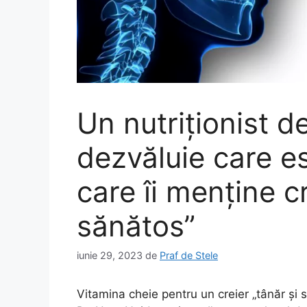
Un nutriționist d
dezvăluie care es
care îi menține cr
sănătos”
iunie 29, 2023
de
Praf de Stele
Vitamina cheie pentru un creier „tânăr și 