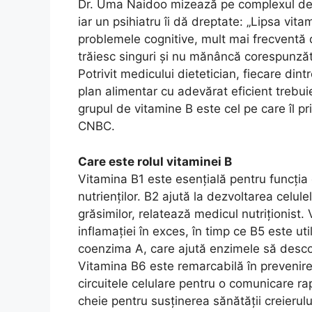
Dr. Uma Naidoo mizează pe complexul de B
iar un psihiatru îi dă dreptate: „Lipsa vi
problemele cognitive, mult mai frecventă d
trăiesc singuri și nu mănâncă corespunză
Potrivit medicului dietetician, fiecare din
plan alimentar cu adevărat eficient trebuie
grupul de vitamine B este cel pe care îl 
CNBC.
Care este rolul vitaminei B
Vitamina B1 este esențială pentru funcția
nutrienților. B2 ajută la dezvoltarea celu
grăsimilor, relatează medicul nutriționist
inflamației în exces, în timp ce B5 este u
coenzima A, care ajută enzimele să desco
Vitamina B6 este remarcabilă în prevenirea
circuitele celulare pentru o comunicare rapi
cheie pentru susținerea sănătății creierulu