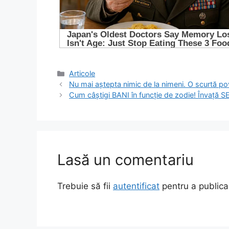
Categorii
Articole
Nu mai aștepta nimic de la nimeni. O scurtă pov
Cum câștigi BANI în funcție de zodie! Învață
Lasă un comentariu
Trebuie să fii
autentificat
pentru a publica