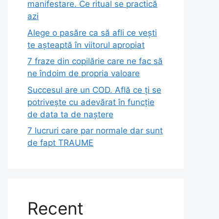
manifestare. Ce ritual se practică
azi
Alege o pasăre ca să afli ce vești
te așteaptă în viitorul apropiat
7 fraze din copilărie care ne fac să
ne îndoim de propria valoare
Succesul are un COD. Află ce ți se
potrivește cu adevărat în funcție
de data ta de naștere
7 lucruri care par normale dar sunt
de fapt TRAUME
Recent