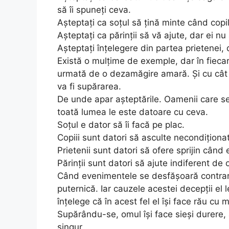
să îi spuneți ceva.
Așteptați ca soțul să țină minte când copi
Așteptați ca părinții să vă ajute, dar ei nu
Așteptați înțelegere din partea prietenei,
Există o mulțime de exemple, dar în fiecar
urmată de o dezamăgire amară. Și cu cât 
va fi supărarea.
De unde apar așteptările. Oamenii care se
toată lumea le este datoare cu ceva.
Soțul e dator să îi facă pe plac.
Copiii sunt datori să asculte necondiționat
Prietenii sunt datori să ofere sprijin când 
Părinții sunt datori să ajute indiferent de o
Când evenimentele se desfășoară contrar 
puternică. Iar cauzele acestei decepții el l
înțelege că în acest fel el își face rău cu 
Supărându-se, omul își face sieși durere, 
singur.