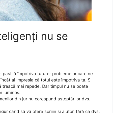
eligenți nu se
 pastilă împotriva tuturor problemelor care ne
l încât ai impresia că totul este împotriva ta. Și
 să treacă mai repede. Dar timpul nu se poate
or luminos.
enilor din jur nu corespund așteptărilor dvs.
gur când să vă ofere sprijin și ajutor, fără ca dvs.