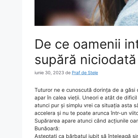
De ce oamenii int
supără niciodată
iunie 30, 2023
de
Praf de Stele
Tuturor ne e cunoscută dorința de a găsi o
apar în calea vieții. Uneori e atât de difici
atunci pur și simplu vrei ca situația asta
accelera și nu te poate arunca într-un viit
Supărarea apare atunci când acțiunile oam
Bunăoară:
Așteptați ca bărbatul iubit să înțeleagă sin