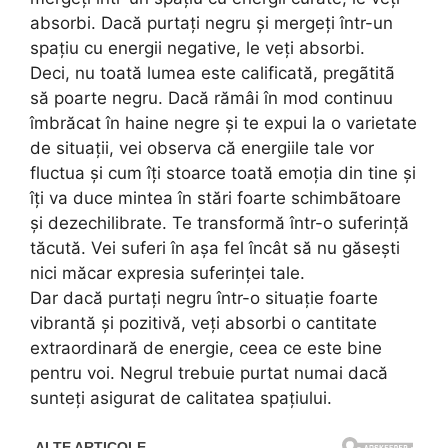
absorbi. Dacă purtați negru și mergeți într-un
spațiu cu energii negative, le veți absorbi.
Deci, nu toată lumea este calificată, pregãtitã
să poarte negru. Dacă rămâi în mod continuu
îmbrăcat în haine negre și te expui la o varietate
de situații, vei observa că energiile tale vor
fluctua și cum îți stoarce toată emoția din tine și
îți va duce mintea în stări foarte schimbãtoare
și dezechilibrate. Te transformă într-o suferință
tăcută. Vei suferi în așa fel încât să nu găsești
nici măcar expresia suferinței tale.
Dar dacă purtați negru într-o situație foarte
vibrantă și pozitivă, veți absorbi o cantitate
extraordinară de energie, ceea ce este bine
pentru voi. Negrul trebuie purtat numai dacă
sunteți asigurat de calitatea spațiului.