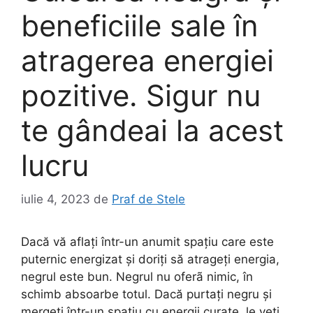
beneficiile sale în
atragerea energiei
pozitive. Sigur nu
te gândeai la acest
lucru
iulie 4, 2023
de
Praf de Stele
Dacă vă aflați într-un anumit spațiu care este
puternic energizat și doriți să atrageți energia,
negrul este bun. Negrul nu oferã nimic, în
schimb absoarbe totul. Dacă purtați negru și
mergeți într-un spațiu cu energii curate, le veți