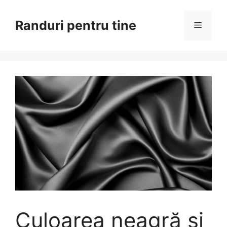
Sari
la
Randuri pentru tine
Meniu
conținut
Culoarea neagră și