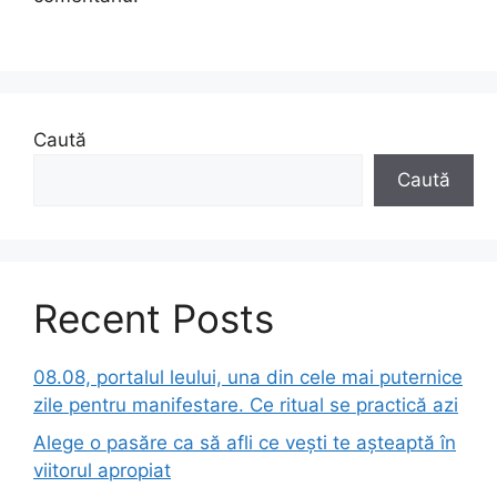
Caută
Caută
Recent Posts
08.08, portalul leului, una din cele mai puternice
zile pentru manifestare. Ce ritual se practică azi
Alege o pasăre ca să afli ce vești te așteaptă în
viitorul apropiat