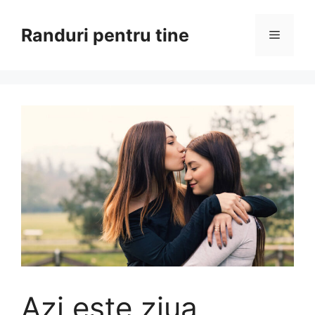
Sari
la
Randuri pentru tine
Meniu
conținut
Azi este ziua