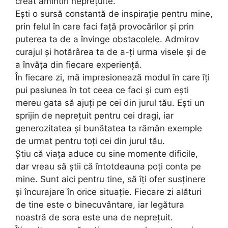
creat amintiri neprețuite.
Ești o sursă constantă de inspirație pentru mine,
prin felul în care faci față provocărilor și prin
puterea ta de a învinge obstacolele. Admirov
curajul și hotărârea ta de a-ți urma visele și de
a învăța din fiecare experiență.
În fiecare zi, mă impresionează modul în care îți
pui pasiunea în tot ceea ce faci și cum ești
mereu gata să ajuți pe cei din jurul tău. Ești un
sprijin de neprețuit pentru cei dragi, iar
generozitatea și bunătatea ta rămân exemple
de urmat pentru toți cei din jurul tău.
Știu că viața aduce cu sine momente dificile,
dar vreau să știi că întotdeauna poți conta pe
mine. Sunt aici pentru tine, să îți ofer susținere
și încurajare în orice situație. Fiecare zi alături
de tine este o binecuvântare, iar legătura
noastră de sora este una de neprețuit.