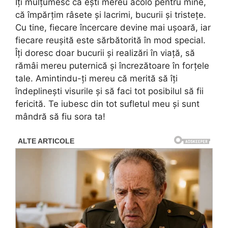
Îți mulțumesc că ești mereu acolo pentru mine,
că împărțim râsete și lacrimi, bucurii și tristețe.
Cu tine, fiecare încercare devine mai ușoară, iar
fiecare reușită este sărbătorită în mod special.
Îți doresc doar bucurii și realizări în viață, să
rămâi mereu puternică și încrezătoare în forțele
tale. Amintindu-ți mereu că merită să îți
îndeplinești visurile și să faci tot posibilul să fii
fericită. Te iubesc din tot sufletul meu și sunt
mândră să fiu sora ta!