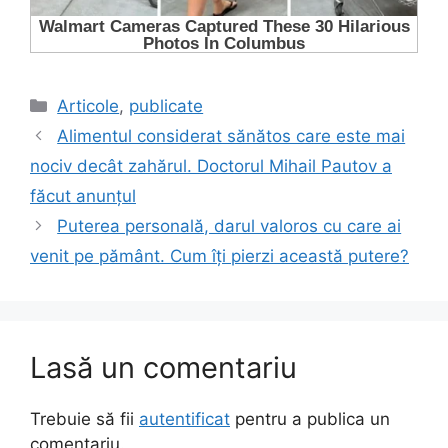
Categorii
Articole
,
publicate
Alimentul considerat sănătos care este mai
nociv decât zahărul. Doctorul Mihail Pautov a
făcut anunțul
Puterea personală, darul valoros cu care ai
venit pe pământ. Cum îți pierzi această putere?
Lasă un comentariu
Trebuie să fii
autentificat
pentru a publica un
comentariu.