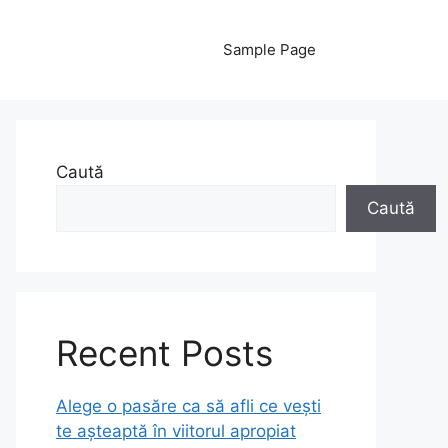
Sample Page
Caută
Caută
Recent Posts
Alege o pasăre ca să afli ce vești
te așteaptă în viitorul apropiat