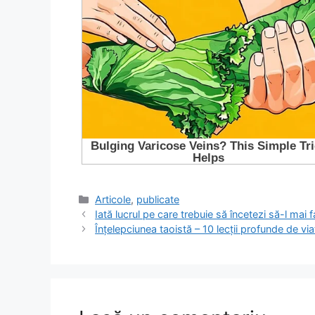
Categorii
Articole
,
publicate
Iată lucrul pe care trebuie să încetezi să-l mai f
Înțelepciunea taoistă – 10 lecții profunde de via