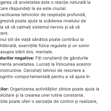
egerea că anxietatea este o reacție naturală la
care răspundeți la ea este crucial.
racticarea tehnicilor de respirație profundă,
gresivă poate ajuta la scăderea nivelului de
ta să vă calmați sistemul nervos și să vă
zent.
ui stil de viață sănătos poate contribui la
ilibrată, exercițiile fizice regulate și un somn
asupra stării dvs. mentale.
durilor negative:
Fiți conștienți de gândurile
imenta anxietatea. Lucrați la înlocuirea acestor
onstructive. Cercetați tehnici de rescriere a
cognitiv-comportamentală pentru a vă ajuta în
ilor:
Organizarea activităților zilnice poate ajuta la
icitare și la crearea unei rutine constante.
abile poate oferi o senzație de control și realizare,