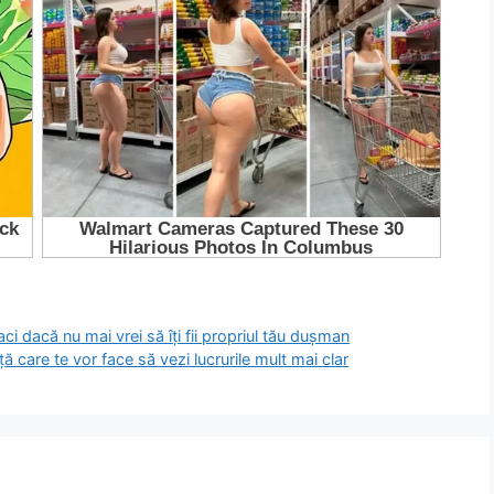
aci dacă nu mai vrei să îți fii propriul tău dușman
ță care te vor face să vezi lucrurile mult mai clar