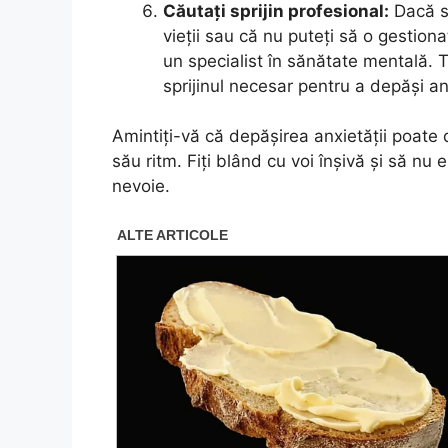
Căutați sprijin profesional:
Dacă si
vieții sau că nu puteți să o gestiona
un specialist în sănătate mentală. T
sprijinul necesar pentru a depăși an
Amintiți-vă că depășirea anxietății poate d
său ritm. Fiți blând cu voi înșivă și să nu e
nevoie.