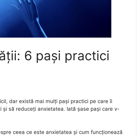
ții: 6 pași practici
cil, dar există mai mulți pași practici pe care îi
i și să reduceți anxietatea. Iată șase pași care v-
pre ceea ce este anxietatea și cum funcționează