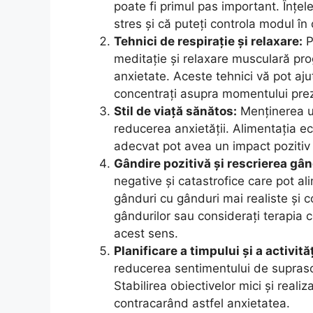
poate fi primul pas important. Înțel
stres și că puteți controla modul în 
Tehnici de respirație și relaxare:
P
meditație și relaxare musculară pro
anxietate. Aceste tehnici vă pot aju
concentrați asupra momentului pre
Stil de viață sănătos:
Menținerea un
reducerea anxietății. Alimentația ech
adecvat pot avea un impact pozitiv 
Gândire pozitivă și rescrierea gân
negative și catastrofice care pot al
gânduri cu gânduri mai realiste și c
gândurilor sau considerați terapia 
acest sens.
Planificare a timpului și a activităț
reducerea sentimentului de suprasol
Stabilirea obiectivelor mici și realiz
contracarând astfel anxietatea.