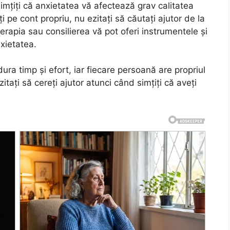
mțiți că anxietatea vă afectează grav calitatea
ți pe cont propriu, nu ezitați să căutați ajutor de la
erapia sau consilierea vă pot oferi instrumentele și
xietatea.
ura timp și efort, iar fiecare persoană are propriul
zitați să cereți ajutor atunci când simțiți că aveți