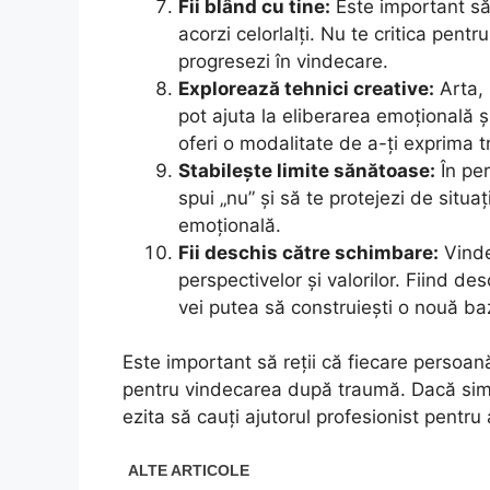
Fii blând cu tine:
Este important să-
acorzi celorlalți. Nu te critica pentr
progresezi în vindecare.
Explorează tehnici creative:
Arta, 
pot ajuta la eliberarea emoțională ș
oferi o modalitate de a-ți exprima tră
Stabilește limite sănătoase:
În per
spui „nu” și să te protejezi de situa
emoțională.
Fii deschis către schimbare:
Vinde
perspectivelor și valorilor. Fiind de
vei putea să construiești o nouă baz
Este important să reții că fiecare persoană
pentru vindecarea după traumă. Dacă simți
ezita să cauți ajutorul profesionist pentru 