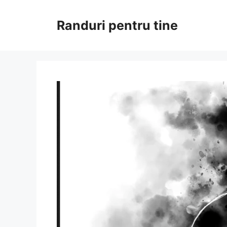
Sari
la
Randuri pentru tine
conținut