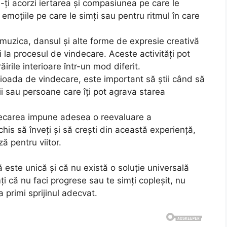
ți acorzi iertarea și compasiunea pe care le
u emoțiile pe care le simți sau pentru ritmul în care
muzica, dansul și alte forme de expresie creativă
i la procesul de vindecare. Aceste activități pot
irile interioare într-un mod diferit.
ioada de vindecare, este important să știi când să
ții sau persoane care îți pot agrava starea
carea impune adesea o reevaluare a
schis să înveți și să crești din această experiență,
ă pentru viitor.
 este unică și că nu există o soluție universală
 că nu faci progrese sau te simți copleșit, nu
a primi sprijinul adecvat.