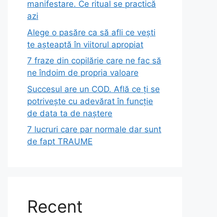
manifestare. Ce ritual se practică
azi
Alege o pasăre ca să afli ce vești
te așteaptă în viitorul apropiat
7 fraze din copilărie care ne fac să
ne îndoim de propria valoare
Succesul are un COD. Află ce ți se
potrivește cu adevărat în funcție
de data ta de naștere
7 lucruri care par normale dar sunt
de fapt TRAUME
Recent