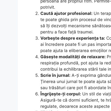
persoană are propriul ritm. Permite-ț
potrivit.
Caută ajutor profesional:
Un terape
te poate ghida prin procesul de vind
să îți dezvolți mecanisme sănătoase
pentru a face față traumei.
Vorbește despre experiența ta:
Co
ai încredere poate fi un pas importa
poate ajuta la eliberarea emoțiilor r
Găsește modalități de relaxare:
Pr
respirația profundă, pot ajuta la red
contribui la echilibrarea stării tale
Scrie în jurnal:
A-ți exprima gânduril
Ținerea unui jurnal te poate ajuta s
sau trăsături care pot fi abordate în
Îngrijește-ți corpul:
Un stil de viaț
Asigură-te că dormi suficient, te hră
regulate, deoarece aceste aspecte 