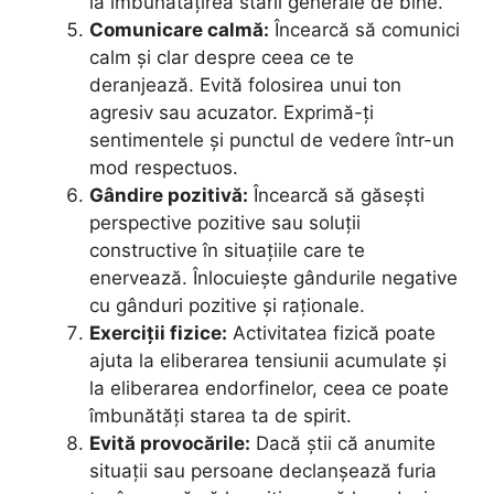
la îmbunătățirea stării generale de bine.
Comunicare calmă:
Încearcă să comunici
calm și clar despre ceea ce te
deranjează. Evită folosirea unui ton
agresiv sau acuzator. Exprimă-ți
sentimentele și punctul de vedere într-un
mod respectuos.
Gândire pozitivă:
Încearcă să găsești
perspective pozitive sau soluții
constructive în situațiile care te
enervează. Înlocuiește gândurile negative
cu gânduri pozitive și raționale.
Exerciții fizice:
Activitatea fizică poate
ajuta la eliberarea tensiunii acumulate și
la eliberarea endorfinelor, ceea ce poate
îmbunătăți starea ta de spirit.
Evită provocările:
Dacă știi că anumite
situații sau persoane declanșează furia