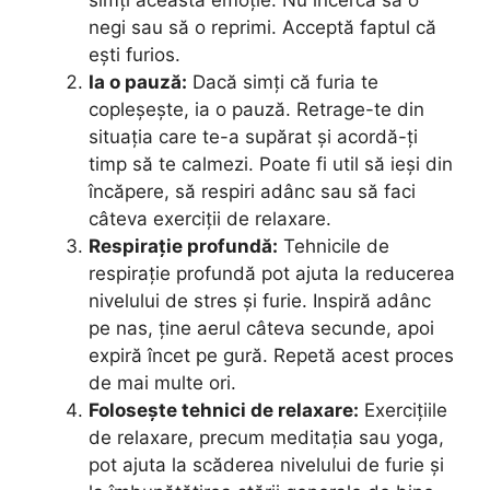
negi sau să o reprimi. Acceptă faptul că
ești furios.
Ia o pauză:
Dacă simți că furia te
copleșește, ia o pauză. Retrage-te din
situația care te-a supărat și acordă-ți
timp să te calmezi. Poate fi util să ieși din
încăpere, să respiri adânc sau să faci
câteva exerciții de relaxare.
Respirație profundă:
Tehnicile de
respirație profundă pot ajuta la reducerea
nivelului de stres și furie. Inspiră adânc
pe nas, ține aerul câteva secunde, apoi
expiră încet pe gură. Repetă acest proces
de mai multe ori.
Folosește tehnici de relaxare:
Exercițiile
de relaxare, precum meditația sau yoga,
pot ajuta la scăderea nivelului de furie și