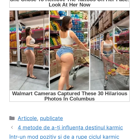
Categorii
Articole
,
publicate
4 metode de a-ți influența destinul karmic
într-un mod pozitiv și de a rupe ciclul karmic