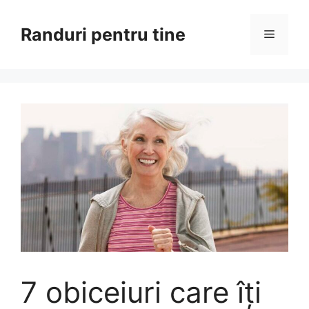
Sari
la
Randuri pentru tine
Meniu
conținut
7 obiceiuri care îți