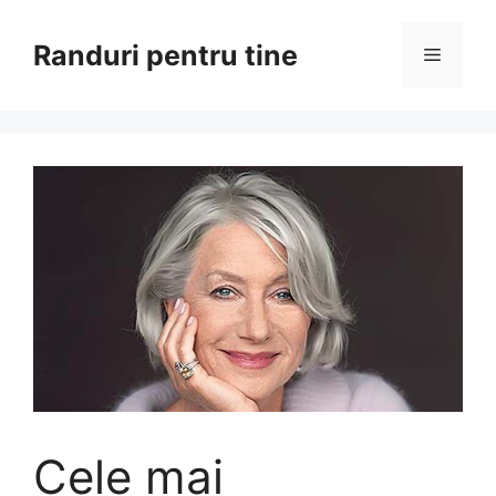
Sari
la
Randuri pentru tine
Meniu
conținut
Cele mai