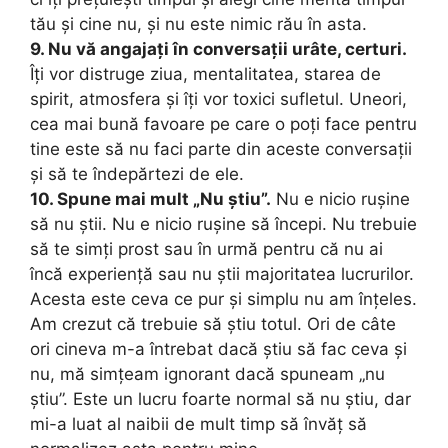
tău și cine nu, și nu este nimic rău în asta.
9. Nu vă angajați în conversații urâte, certuri.
Îți vor distruge ziua, mentalitatea, starea de
spirit, atmosfera și îți vor toxici sufletul. Uneori,
cea mai bună favoare pe care o poți face pentru
tine este să nu faci parte din aceste conversații
și să te îndepărtezi de ele.
10. Spune mai mult „Nu știu”.
Nu e nicio rușine
să nu știi. Nu e nicio rușine să începi. Nu trebuie
să te simți prost sau în urmă pentru că nu ai
încă experiență sau nu știi majoritatea lucrurilor.
Acesta este ceva ce pur și simplu nu am înțeles.
Am crezut că trebuie să știu totul. Ori de câte
ori cineva m-a întrebat dacă știu să fac ceva și
nu, mă simțeam ignorant dacă spuneam „nu
știu”. Este un lucru foarte normal să nu știu, dar
mi-a luat al naibii de mult timp să învăț să