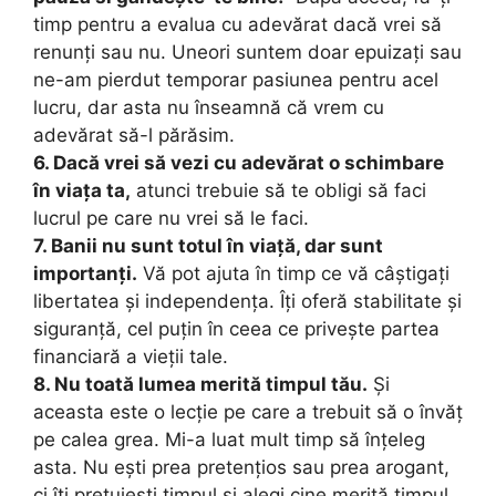
timp pentru a evalua cu adevărat dacă vrei să
renunți sau nu. Uneori suntem doar epuizați sau
ne-am pierdut temporar pasiunea pentru acel
lucru, dar asta nu înseamnă că vrem cu
adevărat să-l părăsim.
6. Dacă vrei să vezi cu adevărat o schimbare
în viața ta,
atunci trebuie să te obligi să faci
lucrul pe care nu vrei să le faci.
7. Banii nu sunt totul în viață, dar sunt
importanți.
Vă pot ajuta în timp ce vă câștigați
libertatea și independența. Îți oferă stabilitate și
siguranță, cel puțin în ceea ce privește partea
financiară a vieții tale.
8. Nu toată lumea merită timpul tău.
Și
aceasta este o lecție pe care a trebuit să o învăț
pe calea grea. Mi-a luat mult timp să înțeleg
asta. Nu ești prea pretențios sau prea arogant,
ci îți prețuiești timpul și alegi cine merită timpul