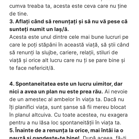
cumva treaba ta, acesta este ceva care nu ține
de tine.
3. Aflați când să renunțați și să nu vă pese că
sunteți numit un laș/ă.
Acesta este unul dintre cele mai bune lucruri pe
care le poți stăpâni în această viață, să știi când
să renunți la slujbe, cariere, relații, stiluri de
viață și orice alt lucru care nu ți se pare bine și
te face nefericit/ă.
4. Spontaneitatea este un lucru uimitor, dar
nici a avea un plan nu este prea rău.
Ai nevoie
de un amestec al ambelor în viața ta. Dacă nu
îți planifici viața, sunt șanse să fii mereu blocat
în planul altcuiva. Cu toate acestea, nu exagera
pentru a nu lăsa loc spontaneității în viața ta.
5. Înainte de a renunța la orice, mai întâi ia o
pauză si gandește-te bine!
După aceea, fă-ți