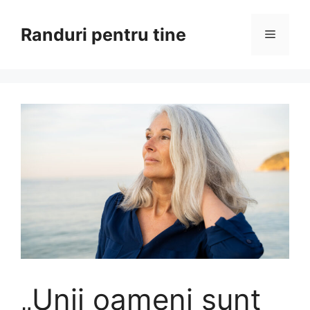
Sari
la
Randuri pentru tine
Meniu
conținut
„Unii oameni sunt