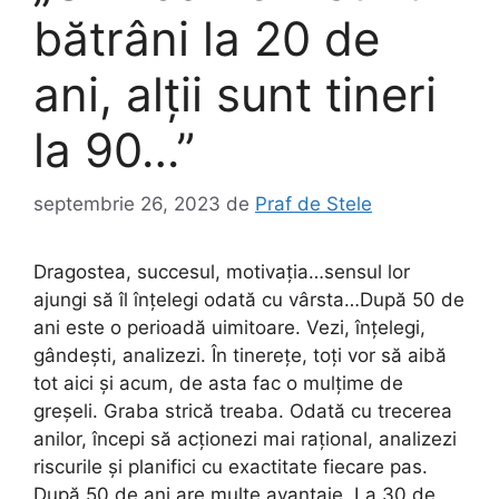
bătrâni la 20 de
ani, alții sunt tineri
la 90…”
septembrie 26, 2023
de
Praf de Stele
Dragostea, succesul, motivația…sensul lor
ajungi să îl înțelegi odată cu vârsta…După 50 de
ani este o perioadă uimitoare. Vezi, înțelegi,
gândești, analizezi. În tinerețe, toți vor să aibă
tot aici și acum, de asta fac o mulțime de
greșeli. Graba strică treaba. Odată cu trecerea
anilor, începi să acționezi mai rațional, analizezi
riscurile și planifici cu exactitate fiecare pas.
După 50 de ani are multe avantaje. La 30 de