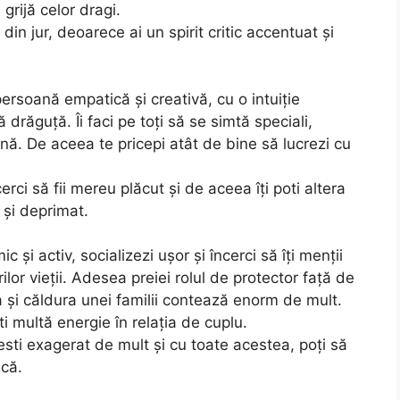
grijă celor dragi.
 din jur, deoarece ai un spirit critic accentuat și
ersoană empatică și creativă, cu o intuiție
răguță. Îi faci pe toți să se simtă speciali,
ană. De aceea te pricepi atât de bine să lucrezi cu
erci să fii mereu plăcut și de aceea îți poti altera
 și deprimat.
c și activ, socializezi ușor și încerci să îți menții
lor vieții. Adesea preiei rolul de protector față de
ia și căldura unei familii contează enorm de mult.
i multă energie în relația de cuplu.
esti exagerat de mult și cu toate acestea, poți să
ucă.