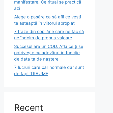
manifestare. Ce ritual se practică
azi
Alege o pasăre ca să afli ce vești
te așteaptă în viitorul apropiat
7 fraze din copilărie care ne fac să
ne îndoim de propria valoare
Succesul are un COD. Află ce ți se
potrivește cu adevărat în funcție
de data ta de naștere
7 lucruri care par normale dar sunt
de fapt TRAUME
Recent