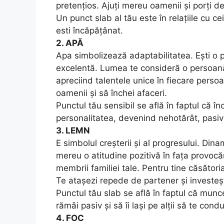
pretențios. Ajuți mereu oamenii și porți de 
Un punct slab al tău este în relațiile cu cei
esti încăpățânat.
2. APĂ
Apa simbolizează adaptabilitatea. Ești o p
excelentă. Lumea te consideră o persoană d
apreciind talentele unice în fiecare perso
oamenii și să închei afaceri.
Punctul tău sensibil se află în faptul că înc
personalitatea, devenind nehotărât, pasiv
3. LEMN
E simbolul creșterii și al progresului. Dinami
mereu o atitudine pozitivă în fața provocări
membrii familiei tale. Pentru tine căsător
Te atașezi repede de partener și investeșt
Punctul tău slab se află în faptul că munc
rămâi pasiv și să îi lași pe alții să te cond
4. FOC