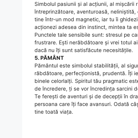
Simbolul pasiunii și al acțiunii, al mișcării
întreprinzătoare, aventuroasă, neliniștită,
tine într-un mod magnetic, iar tu îi ghidez
acționezi adesea din instinct, mintea ta est
Punctele tale sensibile sunt: stresul pe ca
frustrare. Ești nerăbdătoare și vrei totul 
dacă nu îți sunt satisfăcute necesitățile.
5. PĂMÂNT
Pământul este simbolul stabilității, al sigu
răbdătoare, perfecționistă, prudentă. Îți iei
binele celorlalți. Spiritul tău pragmatic es
de încredere, ți se vor încredința sarcini
Te ferești de aventuri și de decepții în dr
persoana care îți face avansuri. Odată câ
tine toată viața.