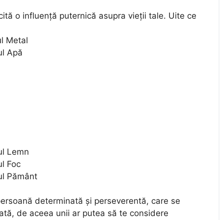
ită o influență puternică asupra vieții tale. Uite ce
ul Metal
ul Apă
tul Lemn
ul Foc
tul Pământ
i o persoană determinată și perseverentă, care se
vată, de aceea unii ar putea să te considere