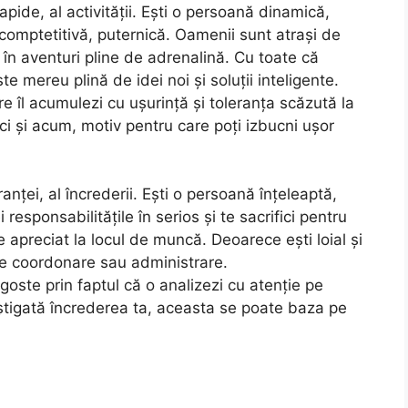
 rapide, al activității. Ești o persoană dinamică,
 comptetitivă, puternică. Oamenii sunt atrași de
i în aventuri pline de adrenalină. Cu toate că
e mereu plină de idei noi și soluții inteligente.
re îl acumulezi cu ușurință și toleranța scăzută la
aici și acum, motiv pentru care poți izbucni ușor
ranței, al încrederii. Ești o persoană înțeleaptă,
 responsabilitățile în serios și te sacrifici pentru
te apreciat la locul de muncă. Deoarece ești loial și
 de coordonare sau administrare.
agoste prin faptul că o analizezi cu atenție pe
știgată încrederea ta, aceasta se poate baza pe