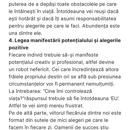
puterea de a depăși toate obstacolele pe care
le întâlnești în viață. Întotdeauna vei reuși dacă
ești hotărât și dacă îți asumi responsabilitatea
pentru alegerile pe care le faci. Abundența este
una dintre ele.
4. Legea manifestării potențialului și alegerile
pozitive
Fiecare individ trebuie să-și manifeste
potențialul creativ și profesional, altfel devine
un robot nefericit. Cei care încredințează altora
frâiele propriului destin ori se află sub presiunea
circumstanțelor vor fi permanent nemulțumiți.
La întrebarea: “Cine îmi controlează
viața?”răspunsul trebuie să fie întotdeauna ‘EU’.
Altfel te vei simți mereu frustrat.
Pe de altă parte, viitorul fiecăruia dintre noi este
format din sutele de mici alegeri pe care le
facem în fiecare zi. Oamenii de succes știu