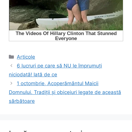
Categorii
Articole
6 lucruri pe care să NU le împrumuți
niciodată! Iată de ce
1 octombrie, Acoperământul Maicii
Domnului. Tradiţii şi obiceiuri legate de această
sărbătoare