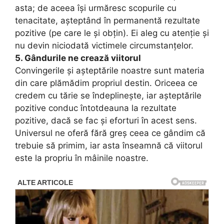
asta; de aceea își urmăresc scopurile cu
tenacitate, așteptând în permanentă rezultate
pozitive (pe care le și obțin). Ei aleg cu atenție și
nu devin niciodată victimele circumstanțelor.
5. Gândurile ne crează viitorul
Convingerile și așteptările noastre sunt materia
din care plămădim propriul destin. Oriceea ce
credem cu tărie se îndeplinește, iar așteptările
pozitive conduc întotdeauna la rezultate
pozitive, dacă se fac și eforturi în acest sens.
Universul ne oferă fără greș ceea ce gândim că
trebuie să primim, iar asta înseamnă că viitorul
este la propriu în mâinile noastre.