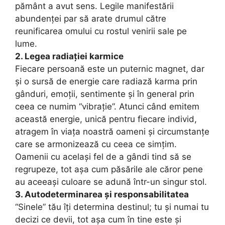
pământ a avut sens. Legile manifestării
abundenței par să arate drumul către
reunificarea omului cu rostul venirii sale pe
lume.
2. Legea radiației karmice
Fiecare persoană este un puternic magnet, dar
și o sursă de energie care radiază karma prin
gânduri, emoții, sentimente și în general prin
ceea ce numim “vibrație”. Atunci când emitem
această energie, unică pentru fiecare individ,
atragem în viața noastră oameni și circumstanțe
care se armonizează cu ceea ce simțim.
Oamenii cu același fel de a gândi tind să se
regrupeze, tot așa cum păsările ale căror pene
au aceeași culoare se adună într-un singur stol.
3. Autodeterminarea și responsabilitatea
“Sinele” tău îți determina destinul; tu și numai tu
decizi ce devii, tot așa cum în tine este și