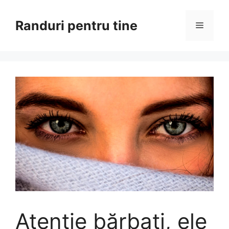
Sari
la
Randuri pentru tine
Meniu
conținut
Atenție bărbați, ele