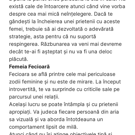
există cale de întoarcere atunci când vine vorba
despre cea mai mică neînțelegere. Dacă te
gândești la încheierea unei prietenii cu aceste
femei, trebuie să ai dezvoltată o adevărată
strategie, asta pentru că nu suportă
respingerea. Răzbunarea va veni mai devreme
decât te-ai fi așteptat și nu va fi una deloc
plăcută.
Femeia Fecioară
Fecioara se află printre cele mai periculoase
zodii feminine și nu este de mirare. La început
introvertită, te va surprinde cu criticile sale pe
parcursul unei relații.
Același lucru se poate întâmpla și cu prietenii
apropiați. Va judeca fiecare persoană din aria
sa vizuală și va aborda întotdeauna un
comportament lipsit de milă.
Atunci când nu își atinge obiectivele țipă și