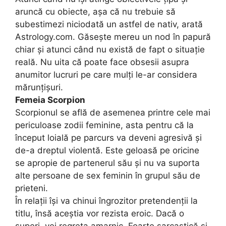
aruncă cu obiecte, așa că nu trebuie să
subestimezi niciodată un astfel de nativ, arată
Astrology.com. Găsește mereu un nod în papură
chiar și atunci când nu există de fapt o situație
reală. Nu uita că poate face obsesii asupra
anumitor lucruri pe care mulți le-ar considera
mărunțișuri.
Femeia Scorpion
Scorpionul se află de asemenea printre cele mai
periculoase zodii feminine, asta pentru că la
început loială pe parcurs va deveni agresivă și
de-a dreptul violentă. Este geloasă pe oricine
se apropie de partenerul său și nu va suporta
alte persoane de sex feminin în grupul său de
prieteni.
În relații își va chinui îngrozitor pretendenții la
titlu, însă aceștia vor rezista eroic. Dacă o