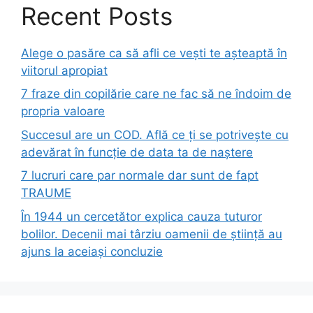
Recent Posts
Alege o pasăre ca să afli ce vești te așteaptă în
viitorul apropiat
7 fraze din copilărie care ne fac să ne îndoim de
propria valoare
Succesul are un COD. Află ce ți se potrivește cu
adevărat în funcție de data ta de naștere
7 lucruri care par normale dar sunt de fapt
TRAUME
În 1944 un cercetător explica cauza tuturor
bolilor. Decenii mai târziu oamenii de știință au
ajuns la aceiași concluzie