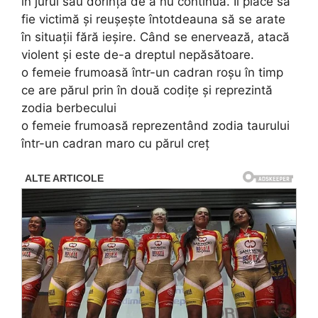
în jurul său dorința de a nu continua. Îi place să
fie victimă și reușește întotdeauna să se arate
în situații fără ieșire. Când se enervează, atacă
violent și este de-a dreptul nepăsătoare.
o femeie frumoasă într-un cadran roșu în timp
ce are părul prin în două codițe și reprezintă
zodia berbecului
o femeie frumoasă reprezentând zodia taurului
într-un cadran maro cu părul creț