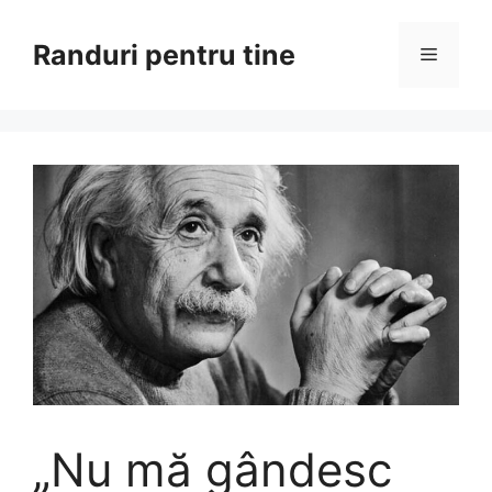
Sari
la
Randuri pentru tine
Meniu
conținut
„Nu mă gândesc