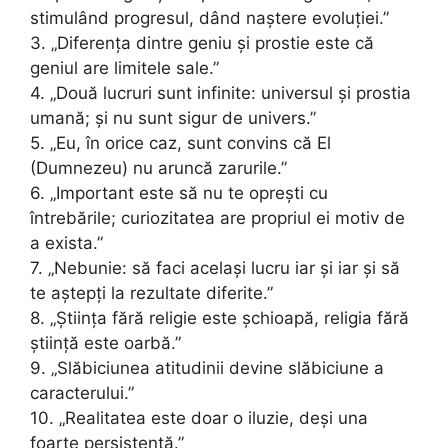
stimulând progresul, dând naștere evoluției.”
3. „Diferența dintre geniu și prostie este că
geniul are limitele sale.”
4. „Două lucruri sunt infinite: universul și prostia
umană; și nu sunt sigur de univers.”
5. „Eu, în orice caz, sunt convins că El
(Dumnezeu) nu aruncă zarurile.”
6. „Important este să nu te oprești cu
întrebările; curiozitatea are propriul ei motiv de
a exista.”
7. „Nebunie: să faci același lucru iar și iar și să
te aștepți la rezultate diferite.”
8. „Știința fără religie este șchioapă, religia fără
știință este oarbă.”
9. „Slăbiciunea atitudinii devine slăbiciune a
caracterului.”
10. „Realitatea este doar o iluzie, deși una
foarte persistentă.”