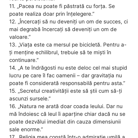
11. „Pacea nu poate fi păstrată cu forța. Se
poate realiza doar prin înțelegere.”
12. „Încercați să nu deveniți un om de succes, ci
mai degrabă încercați să deveniți un om de
valoare.”
13. „Viața este ca mersul pe bicicletă. Pentru a-
ți menține echilibrul, trebuie să te miști în
continuare.”
14. „A te îndrăgosti nu este deloc cel mai stupid
lucru pe care îl fac oamenii – dar gravitația nu
poate fi considerată responsabilă pentru asta.”
15. „Secretul creativității este să știi cum să-ți
ascunzi sursele.”
16. „Natura ne arată doar coada leului. Dar nu
mă îndoiesc că leul îi aparține chiar dacă nu se
poate dezvălui imediat din cauza dimensiunii
sale enorme.”
17. „Religia mea constă într-o admirație umilă a