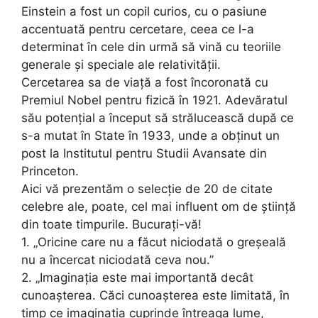
Einstein a fost un copil curios, cu o pasiune
accentuată pentru cercetare, ceea ce l-a
determinat în cele din urmă să vină cu teoriile
generale și speciale ale relativității.
Cercetarea sa de viață a fost încoronată cu
Premiul Nobel pentru fizică în 1921. Adevăratul
său potențial a început să strălucească după ce
s-a mutat în State în 1933, unde a obținut un
post la Institutul pentru Studii Avansate din
Princeton.
Aici vă prezentăm o selecție de 20 de citate
celebre ale, poate, cel mai influent om de știință
din toate timpurile. Bucurați-vă!
1. „Oricine care nu a făcut niciodată o greșeală
nu a încercat niciodată ceva nou.”
2. „Imaginația este mai importantă decât
cunoașterea. Căci cunoașterea este limitată, în
timp ce imaginația cuprinde întreaga lume,