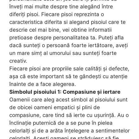
înveți mai multe despre tine alegând între
diferiți pisoi. Fiecare pisoi reprezinta o
caracteristica diferita si alegand pisoiul care te
descrie cel mai bine, vei obtine informatii
pretioase despre personalitatea ta. Puteți afla
dacă sunteți o persoană foarte iertătoare, aveți
un mare simț al umorului sau sunteți foarte
creativ.
Fiecare pisoi are propriile sale calități și defecte,
așa că este important să te gândești cu atenție
înainte de a face alegerea.
Simbolul pisoiului 1: Compasiune și iertare
Oamenii care aleg acest simbol al pisoiului sunt
de obicei oameni empatici și plini de
compasiune, care tind să ierte cu ușurință. Au o
înclinație puternică de a se pune în pielea
celorlalți și de a arăta înțelegere a sentimentelor
celorlalți. Acești oameni se străduiesc să fie