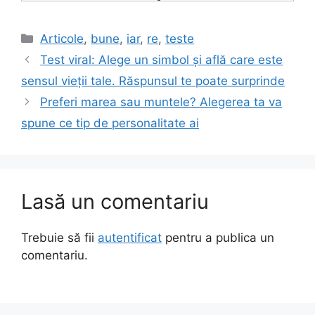
Categorii
Articole
,
bune
,
iar
,
re
,
teste
Test viral: Alege un simbol și află care este
sensul vieții tale. Răspunsul te poate surprinde
Preferi marea sau muntele? Alegerea ta va
spune ce tip de personalitate ai
Lasă un comentariu
Trebuie să fii
autentificat
pentru a publica un
comentariu.