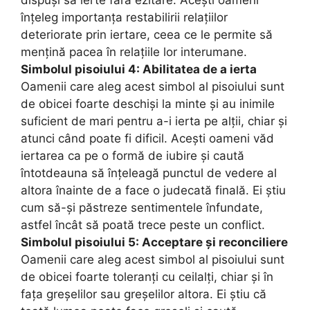
dispuşi să ierte fără ezitare. Acești oameni
înțeleg importanța restabilirii relațiilor
deteriorate prin iertare, ceea ce le permite să
mențină pacea în relațiile lor interumane.
Simbolul pisoiului 4: Abilitatea de a ierta
Oamenii care aleg acest simbol al pisoiului sunt
de obicei foarte deschiși la minte și au inimile
suficient de mari pentru a-i ierta pe alții, chiar și
atunci când poate fi dificil. Acești oameni văd
iertarea ca pe o formă de iubire și caută
întotdeauna să înțeleagă punctul de vedere al
altora înainte de a face o judecată finală. Ei știu
cum să-și păstreze sentimentele înfundate,
astfel încât să poată trece peste un conflict.
Simbolul pisoiului 5: Acceptare și reconciliere
Oamenii care aleg acest simbol al pisoiului sunt
de obicei foarte toleranți cu ceilalți, chiar și în
fața greșelilor sau greșelilor altora. Ei știu că