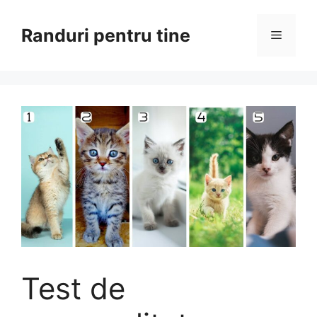
Sari
la
Randuri pentru tine
Meniu
conținut
Test de