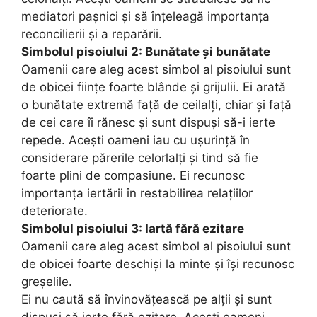
mediatori pașnici și să înțeleagă importanța
reconcilierii și a reparării.
Simbolul pisoiului 2: Bunătate și bunătate
Oamenii care aleg acest simbol al pisoiului sunt
de obicei ființe foarte blânde și grijulii. Ei arată
o bunătate extremă față de ceilalți, chiar și față
de cei care îi rănesc și sunt dispuși să-i ierte
repede. Acești oameni iau cu ușurință în
considerare părerile celorlalți și tind să fie
foarte plini de compasiune. Ei recunosc
importanța iertării în restabilirea relațiilor
deteriorate.
Simbolul pisoiului 3: Iartă fără ezitare
Oamenii care aleg acest simbol al pisoiului sunt
de obicei foarte deschiși la minte și își recunosc
greșelile.
Ei nu caută să învinovăţească pe alţii şi sunt