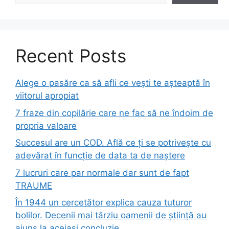
Recent Posts
Alege o pasăre ca să afli ce vești te așteaptă în
viitorul apropiat
7 fraze din copilărie care ne fac să ne îndoim de
propria valoare
Succesul are un COD. Află ce ți se potrivește cu
adevărat în funcție de data ta de naștere
7 lucruri care par normale dar sunt de fapt
TRAUME
În 1944 un cercetător explica cauza tuturor
bolilor. Decenii mai târziu oamenii de știință au
ajuns la aceiași concluzie