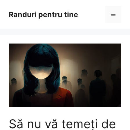
Sari
la
Randuri pentru tine
Meniu
conținut
Să nu vă temeți de