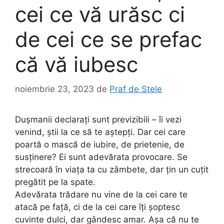
cei ce vă urăsc ci
de cei ce se prefac
că vă iubesc
noiembrie 23, 2023
de
Praf de Stele
Dușmanii declarați sunt previzibili – îi vezi
venind, știi la ce să te aștepți. Dar cei care
poartă o mască de iubire, de prietenie, de
susținere? Ei sunt adevărata provocare. Se
strecoară în viața ta cu zâmbete, dar țin un cuțit
pregătit pe la spate.
Adevărata trădare nu vine de la cei care te
atacă pe față, ci de la cei care îți șoptesc
cuvinte dulci, dar gândesc amar. Așa că nu te