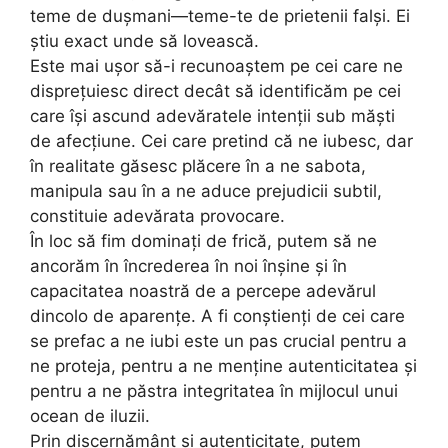
teme de dușmani—teme-te de prietenii falși. Ei
știu exact unde să lovească.
Este mai ușor să-i recunoaștem pe cei care ne
disprețuiesc direct decât să identificăm pe cei
care își ascund adevăratele intenții sub măști
de afecțiune. Cei care pretind că ne iubesc, dar
în realitate găsesc plăcere în a ne sabota,
manipula sau în a ne aduce prejudicii subtil,
constituie adevărata provocare.
În loc să fim dominați de frică, putem să ne
ancorăm în încrederea în noi înșine și în
capacitatea noastră de a percepe adevărul
dincolo de aparențe. A fi conștienți de cei care
se prefac a ne iubi este un pas crucial pentru a
ne proteja, pentru a ne menține autenticitatea și
pentru a ne păstra integritatea în mijlocul unui
ocean de iluzii.
Prin discernământ și autenticitate, putem