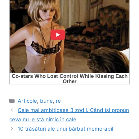
Categorii
Articole
,
bune
,
re
Cele mai ambițioase 3 zodii. Când își propun
ceva nu le stă nimic în cale
10 trăsături ale unui bărbat memorabil