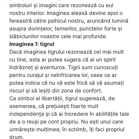
simboluri și imagini care rezonează cu eul
nostru interior. Imaginea aleasă devine apoi o
fereastră către psihicul nostru, aruncând lumină
asupra dorințelor, temerilor, punctelor forte și
slăbiciunilor noastre cele mai profunde.
Imaginea 1: tigrul
Dacă imaginea tigrului rezonează cel mai mult
cu tine, asta ar putea sugera că ai un spirit
îndrăzneț și aventuros. Tigrii sunt cunoscuți
pentru curajul și neînfricarea lor, ceea ce ar
putea indica că nu vă este frică să vă asumați
riscuri și să ieșiți din zona de confort.
Ca simbol al libertății, tigrul sugerează, de
asemenea, că prețuiești foarte mult
independența și că ai încredere în abilitățile tale
de a o reuși pe cont propriu. Nu ești unul care
urmărește mulțimea; în schimb, îți faci propriul
drum.