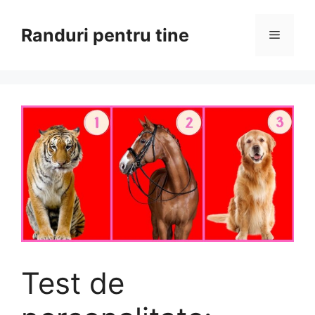
Sari
la
Randuri pentru tine
Meniu
conținut
Test de