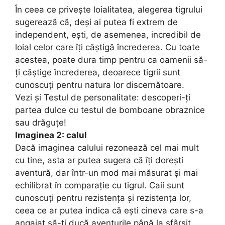
În ceea ce privește loialitatea, alegerea tigrului
sugerează că, deși ai putea fi extrem de
independent, ești, de asemenea, incredibil de
loial celor care îți câștigă încrederea. Cu toate
acestea, poate dura timp pentru ca oamenii să-
ți câștige încrederea, deoarece tigrii sunt
cunoscuți pentru natura lor discernătoare.
Vezi și Testul de personalitate: descoperi-ți
partea dulce cu testul de bomboane obraznice
sau drăguțe!
Imaginea 2: calul
Dacă imaginea calului rezonează cel mai mult
cu tine, asta ar putea sugera că îți dorești
aventură, dar într-un mod mai măsurat și mai
echilibrat în comparație cu tigrul. Caii sunt
cunoscuți pentru rezistența și rezistența lor,
ceea ce ar putea indica că ești cineva care s-a
angajat să-ți ducă aventurile până la sfârșit.