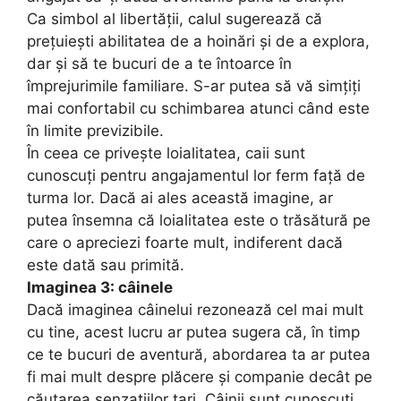
Ca simbol al libertății, calul sugerează că
prețuiești abilitatea de a hoinări și de a explora,
dar și să te bucuri de a te întoarce în
împrejurimile familiare. S-ar putea să vă simțiți
mai confortabil cu schimbarea atunci când este
în limite previzibile.
În ceea ce privește loialitatea, caii sunt
cunoscuți pentru angajamentul lor ferm față de
turma lor. Dacă ai ales această imagine, ar
putea însemna că loialitatea este o trăsătură pe
care o apreciezi foarte mult, indiferent dacă
este dată sau primită.
Imaginea 3: câinele
Dacă imaginea câinelui rezonează cel mai mult
cu tine, acest lucru ar putea sugera că, în timp
ce te bucuri de aventură, abordarea ta ar putea
fi mai mult despre plăcere și companie decât pe
căutarea senzațiilor tari. Câinii sunt cunoscuți