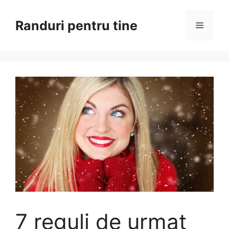
Sari
la
Randuri pentru tine
Meniu
conținut
7 reguli de urmat