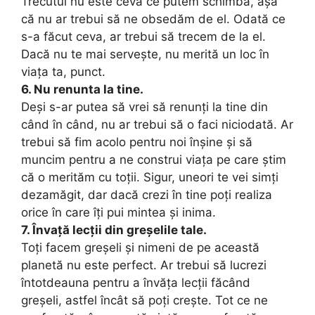
Trecutul nu este ceva ce putem schimba, așa
că nu ar trebui să ne obsedăm de el. Odată ce
s-a făcut ceva, ar trebui să trecem de la el.
Dacă nu te mai servește, nu merită un loc în
viața ta, punct.
6. Nu renunta la tine.
Deși s-ar putea să vrei să renunți la tine din
când în când, nu ar trebui să o faci niciodată. Ar
trebui să fim acolo pentru noi înșine și să
muncim pentru a ne construi viața pe care știm
că o merităm cu toții. Sigur, uneori te vei simți
dezamăgit, dar dacă crezi în tine poți realiza
orice în care îți pui mintea și inima.
7. Învață lecții din greșelile tale.
Toți facem greșeli și nimeni de pe această
planetă nu este perfect. Ar trebui să lucrezi
întotdeauna pentru a învăța lecții făcând
greșeli, astfel încât să poți crește. Tot ce ne