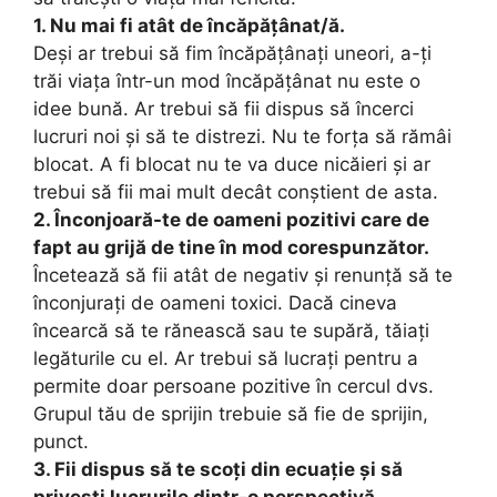
1. Nu mai fi atât de încăpățânat/ă.
Deși ar trebui să fim încăpățânați uneori, a-ți
trăi viața într-un mod încăpățânat nu este o
idee bună. Ar trebui să fii dispus să încerci
lucruri noi și să te distrezi. Nu te forța să rămâi
blocat. A fi blocat nu te va duce nicăieri și ar
trebui să fii mai mult decât conștient de asta.
2. Înconjoară-te de oameni pozitivi care de
fapt au grijă de tine în mod corespunzător.
Încetează să fii atât de negativ și renunță să te
înconjurați de oameni toxici. Dacă cineva
încearcă să te rănească sau te supără, tăiați
legăturile cu el. Ar trebui să lucrați pentru a
permite doar persoane pozitive în cercul dvs.
Grupul tău de sprijin trebuie să fie de sprijin,
punct.
3. Fii dispus să te scoți din ecuație și să
privești lucrurile dintr-o perspectivă