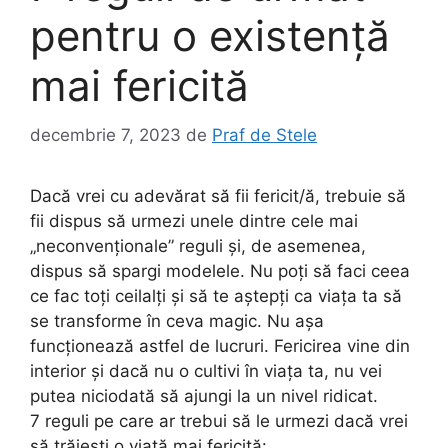
pentru o existență
mai fericită
decembrie 7, 2023
de
Praf de Stele
Dacă vrei cu adevărat să fii fericit/ă, trebuie să
fii dispus să urmezi unele dintre cele mai
„neconvenționale” reguli și, de asemenea,
dispus să spargi modelele. Nu poți să faci ceea
ce fac toți ceilalți și să te aștepți ca viața ta să
se transforme în ceva magic. Nu așa
funcționează astfel de lucruri. Fericirea vine din
interior și dacă nu o cultivi în viața ta, nu vei
putea niciodată să ajungi la un nivel ridicat.
7 reguli pe care ar trebui să le urmezi dacă vrei
să trăiești o viață mai fericită: