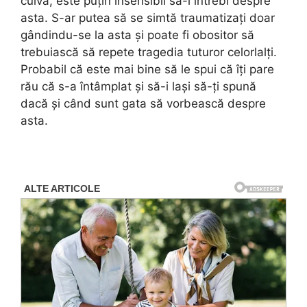
cuiva, este puțin insensibil să-l întrebi despre
asta. S-ar putea să se simtă traumatizați doar
gândindu-se la asta și poate fi obositor să
trebuiască să repete tragedia tuturor celorlalți.
Probabil că este mai bine să le spui că îți pare
rău că s-a întâmplat și să-i lași să-ți spună
dacă și când sunt gata să vorbească despre
asta.