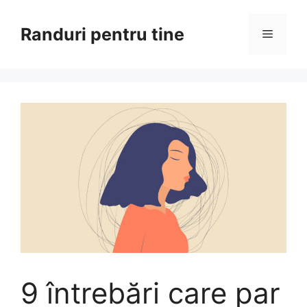
Sari
la
Randuri pentru tine
Meniu
conținut
9 întrebări care par