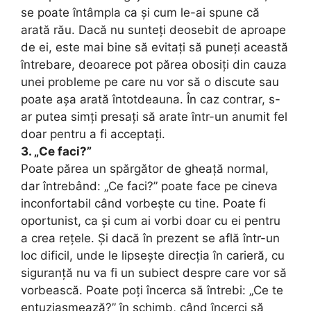
se poate întâmpla ca și cum le-ai spune că
arată rău. Dacă nu sunteți deosebit de aproape
de ei, este mai bine să evitați să puneți această
întrebare, deoarece pot părea obosiți din cauza
unei probleme pe care nu vor să o discute sau
poate așa arată întotdeauna. În caz contrar, s-
ar putea simți presați să arate într-un anumit fel
doar pentru a fi acceptați.
3. „Ce faci?”
Poate părea un spărgător de gheață normal,
dar întrebând: „Ce faci?” poate face pe cineva
inconfortabil când vorbește cu tine. Poate fi
oportunist, ca și cum ai vorbi doar cu ei pentru
a crea rețele. Și dacă în prezent se află într-un
loc dificil, unde le lipsește direcția în carieră, cu
siguranță nu va fi un subiect despre care vor să
vorbească. Poate poți încerca să întrebi: „Ce te
entuziasmează?” în schimb, când încerci să