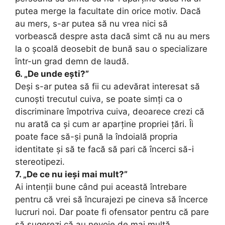
putea merge la facultate din orice motiv. Dacă
au mers, s-ar putea să nu vrea nici să
vorbească despre asta dacă simt că nu au mers
la o școală deosebit de bună sau o specializare
într-un grad demn de laudă.
6. „De unde ești?”
Deși s-ar putea să fii cu adevărat interesat să
cunoști trecutul cuiva, se poate simți ca o
discriminare împotriva cuiva, deoarece crezi că
nu arată ca și cum ar aparține propriei țări. Îi
poate face să-și pună la îndoială propria
identitate și să te facă să pari că încerci să-i
stereotipezi.
7. „De ce nu ieși mai mult?”
Ai intenții bune când pui această întrebare
pentru că vrei să încurajezi pe cineva să încerce
lucruri noi. Dar poate fi ofensator pentru că pare
să sugerezi că au nevoie de mai multă