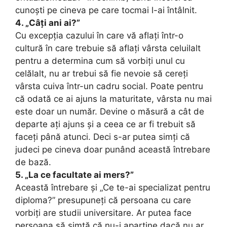
cunoști pe cineva pe care tocmai l-ai întâlnit.
4. „Câți ani ai?”
Cu excepția cazului în care vă aflați într-o
cultură în care trebuie să aflați vârsta celuilalt
pentru a determina cum să vorbiți unul cu
celălalt, nu ar trebui să fie nevoie să cereți
vârsta cuiva într-un cadru social. Poate pentru
că odată ce ai ajuns la maturitate, vârsta nu mai
este doar un număr. Devine o măsură a cât de
departe ați ajuns și a ceea ce ar fi trebuit să
faceți până atunci. Deci s-ar putea simți că
judeci pe cineva doar punând această întrebare
de bază.
5. „La ce facultate ai mers?”
Această întrebare și „Ce te-ai specializat pentru
diploma?” presupuneți că persoana cu care
vorbiți are studii universitare. Ar putea face
persoana să simtă că nu-i aparține dacă nu ar