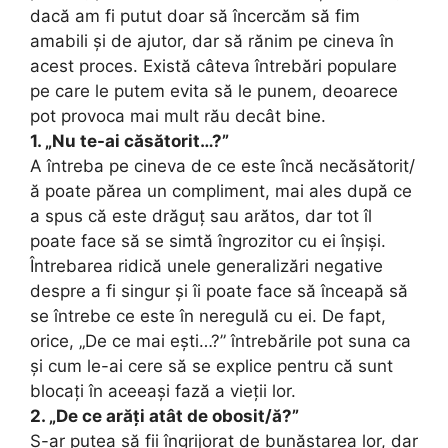
dacă am fi putut doar să încercăm să fim
amabili și de ajutor, dar să rănim pe cineva în
acest proces. Există câteva întrebări populare
pe care le putem evita să le punem, deoarece
pot provoca mai mult rău decât bine.
1. „Nu te-ai căsătorit…?”
A întreba pe cineva de ce este încă necăsătorit/
ă poate părea un compliment, mai ales după ce
a spus că este drăguț sau arătos, dar tot îl
poate face să se simtă îngrozitor cu ei înșiși.
Întrebarea ridică unele generalizări negative
despre a fi singur și îi poate face să înceapă să
se întrebe ce este în neregulă cu ei. De fapt,
orice, „De ce mai ești…?” întrebările pot suna ca
și cum le-ai cere să se explice pentru că sunt
blocați în aceeași fază a vieții lor.
2. „De ce arăți atât de obosit/ă?”
S-ar putea să fii îngrijorat de bunăstarea lor, dar