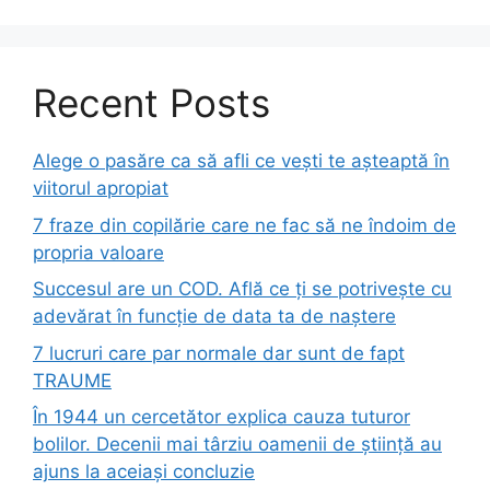
Recent Posts
Alege o pasăre ca să afli ce vești te așteaptă în
viitorul apropiat
7 fraze din copilărie care ne fac să ne îndoim de
propria valoare
Succesul are un COD. Află ce ți se potrivește cu
adevărat în funcție de data ta de naștere
7 lucruri care par normale dar sunt de fapt
TRAUME
În 1944 un cercetător explica cauza tuturor
bolilor. Decenii mai târziu oamenii de știință au
ajuns la aceiași concluzie