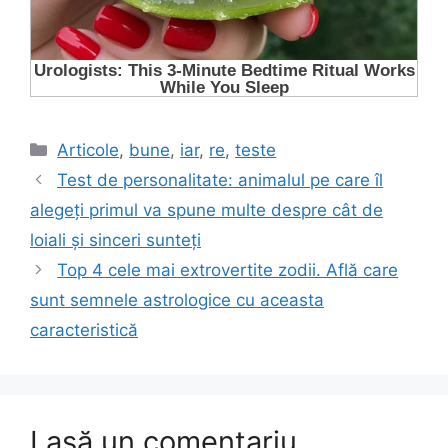
Categorii
Articole
,
bune
,
iar
,
re
,
teste
Test de personalitate: animalul pe care îl
alegeți primul va spune multe despre cât de
loiali și sinceri sunteți
Top 4 cele mai extrovertite zodii. Află care
sunt semnele astrologice cu aceasta
caracteristică
Lasă un comentariu