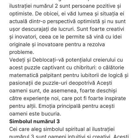
ilustrației numărul 2 sunt persoane pozitive și
optimiste. De obicei, ei văd lumea și situația ei
actuală dintr-o perspectivă optimistă și nu sunt
ușor descurajați de lucruri. Sunt foarte creativi
și inovatori, ceea ce le permite să vină cu idei
originale și inovatoare pentru a rezolva
probleme.
Vedeți și Deblocați-vă potențialul creierului cu
acest puzzle captivant cu chibrituri: o călătorie
matematică palpitant pentru iubitorii de logică și
pasionații de puzzle-uri deopotrivă Acești
oameni sunt, de asemenea, foarte deschiși
către experiențe noi, care pot fi foarte inspirate
pentru alții. Emoția principală pentru acești
oameni este bucuria.
Simbolul numărul 3
Cei care aleg simbolul spiritual al ilustrației
numărul 3 sunt oameni intuitivi și creativi. Acești