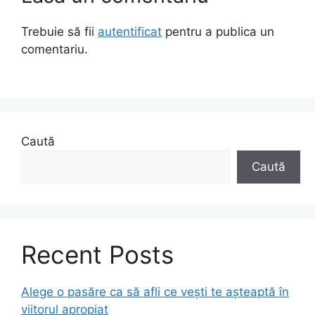
Trebuie să fii
autentificat
pentru a publica un
comentariu.
Caută
Caută
Recent Posts
Alege o pasăre ca să afli ce vești te așteaptă în
viitorul apropiat