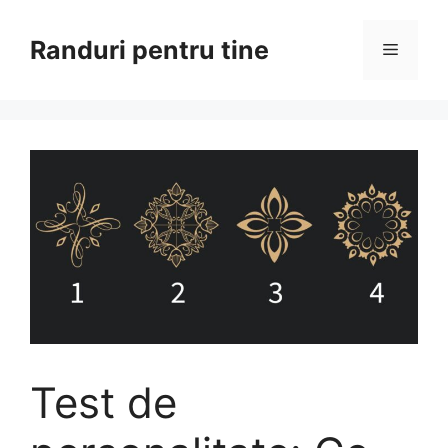
Sari
la
Randuri pentru tine
Meniu
conținut
Test de