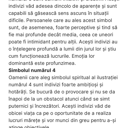
indivizi văd adesea dincolo de aparențe și sunt
capabili să găsească sens ascuns în situații
dificile. Persoanele care au ales acest simbol
sunt, de asemenea, foarte perceptive și tind să
fie mai profunde decât media, ceea ce uneori
poate fi intimidant pentru alții. Acești indivizi au
o înțelegere profundă a lumii din jurul lor și știu
cum funcționează lucrurile. Emoția lor
dominantă este profunzimea.
Simbolul numărul 4
Oamenii care aleg simbolul spiritual al ilustrației
numărul 4 sunt indivizi foarte ambițioși și
hotărâți. Se bucură de o provocare și nu se da
înapoi de la un obstacol atunci când se simt
puternici și încrezători. Acești indivizi văd de
obicei viața ca pe o oportunitate de a realiza
lucruri mărețe și vor munci din greu pentru a-și
atinge obiectivele.