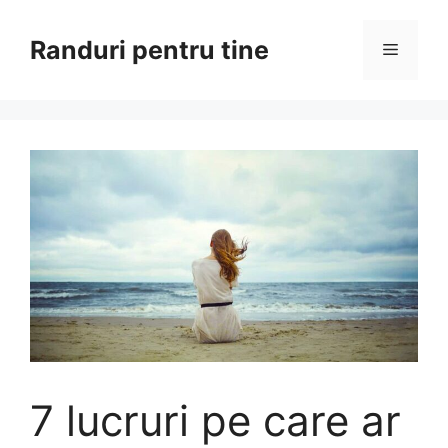
Sari
la
Randuri pentru tine
Meniu
conținut
7 lucruri pe care ar