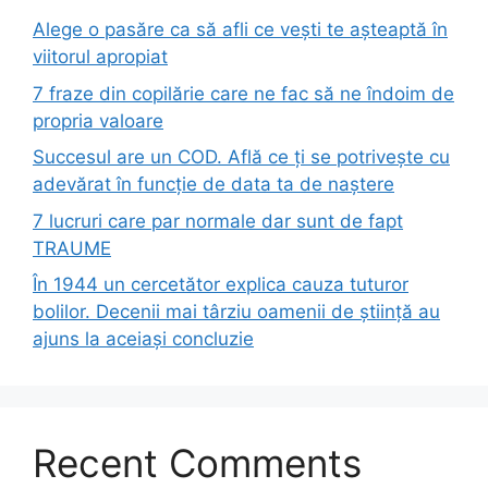
Alege o pasăre ca să afli ce vești te așteaptă în
viitorul apropiat
7 fraze din copilărie care ne fac să ne îndoim de
propria valoare
Succesul are un COD. Află ce ți se potrivește cu
adevărat în funcție de data ta de naștere
7 lucruri care par normale dar sunt de fapt
TRAUME
În 1944 un cercetător explica cauza tuturor
bolilor. Decenii mai târziu oamenii de știință au
ajuns la aceiași concluzie
Recent Comments