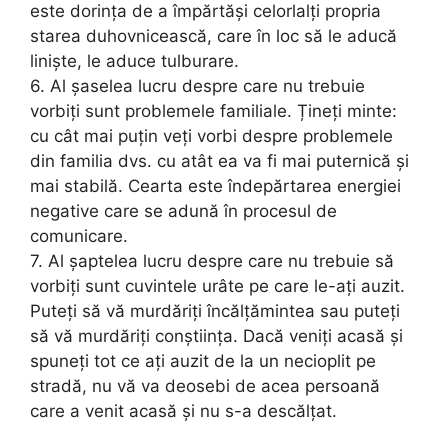
este dorința de a împărtăși celorlalţi propria
starea duhovnicească, care în loc să le aducă
liniște, le aduce tulburare.
6. Al șaselea lucru despre care nu trebuie
vorbiţi sunt problemele familiale. Țineți minte:
cu cât mai puțin veți vorbi despre problemele
din familia dvs. cu atât ea va fi mai puternică și
mai stabilă. Cearta este îndepărtarea energiei
negative care se adună în procesul de
comunicare.
7. Al șaptelea lucru despre care nu trebuie să
vorbiți sunt cuvintele urâte pe care le-ați auzit.
Puteți să vă murdăriți încălțămintea sau puteți
să vă murdăriți conștiința. Dacă veniți acasă și
spuneți tot ce ați auzit de la un necioplit pe
stradă, nu vă va deosebi de acea persoană
care a venit acasă și nu s-a descălțat.