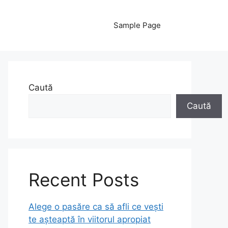
Sample Page
Caută
Caută
Recent Posts
Alege o pasăre ca să afli ce vești
te așteaptă în viitorul apropiat