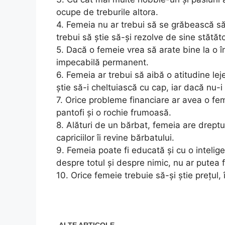
ocupe de treburile altora.
4. Femeia nu ar trebui să se grăbească să 
trebui să știe să-și rezolve de sine stătăt
5. Dacă o femeie vrea să arate bine la o în
impecabilă permanent.
6. Femeia ar trebui să aibă o atitudine leje
știe să-i cheltuiască cu cap, iar dacă nu-i 
7. Orice probleme financiare ar avea o fem
pantofi și o rochie frumoasă.
8. Alături de un bărbat, femeia are dreptul
capriciilor îi revine bărbatului.
9. Femeia poate fi educată și cu o inteli
despre totul și despre nimic, nu ar putea f
10. Orice femeie trebuie să-și știe prețul