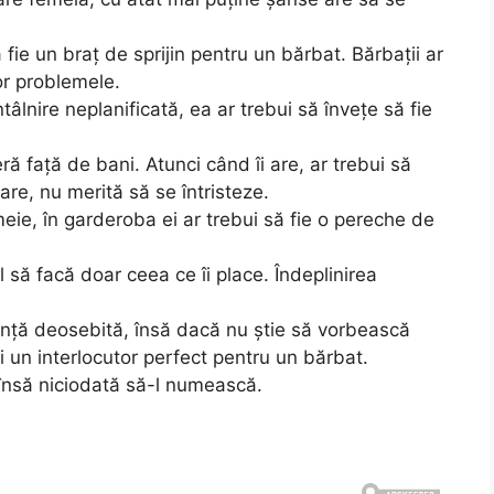
fie un braț de sprijin pentru un bărbat. Bărbații ar
or problemele.
tâlnire neplanificată, ea ar trebui să învețe să fie
ră față de bani. Atunci când îi are, ar trebui să
are, nu merită să se întristeze.
eie, în garderoba ei ar trebui să fie o pereche de
 să facă doar ceea ce îi place. Îndeplinirea
gență deosebită, însă dacă nu știe să vorbească
i un interlocutor perfect pentru un bărbat.
, însă niciodată să-l numească.