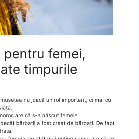
ă pentru femei,
ate timpurile
rumusețea nu joacă un rol important, ci mai cu
viață.
 noroc are că s-a născut femeie.
decât bărbații a fost creat de bărbați. De fapt
ârsta.
are femeia, cu atât mai puține șanse are să se