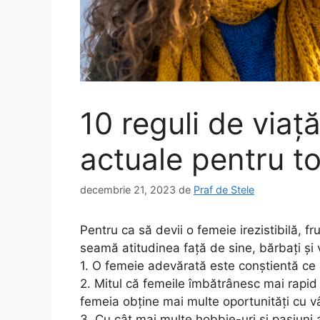
10 reguli de viaț
actuale pentru to
decembrie 21, 2023
de
Praf de Stele
Pentru ca să devii o femeie irezistibilă, f
seamă atitudinea față de sine, bărbați și 
1. O femeie adevărată este conștientă ce
2. Mitul că femeile îmbătrânesc mai rapid 
femeia obține mai multe oportunități cu v
3. Cu cât mai multe hobbie-uri și pasiuni 