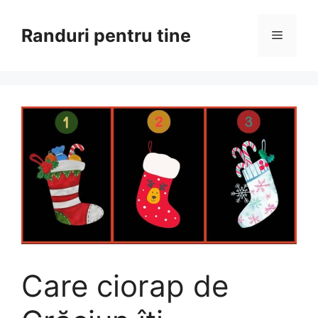
Sari
la
Randuri pentru tine
Meniu
conținut
Care ciorap de