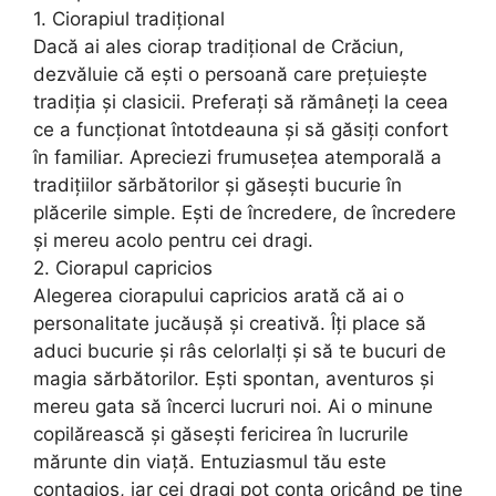
1. Ciorapiul tradițional
Dacă ai ales ciorap tradițional de Crăciun,
dezvăluie că ești o persoană care prețuiește
tradiția și clasicii. Preferați să rămâneți la ceea
ce a funcționat întotdeauna și să găsiți confort
în familiar. Apreciezi frumusețea atemporală a
tradițiilor sărbătorilor și găsești bucurie în
plăcerile simple. Ești de încredere, de încredere
și mereu acolo pentru cei dragi.
2. Ciorapul capricios
Alegerea ciorapului capricios arată că ai o
personalitate jucăușă și creativă. Îți place să
aduci bucurie și râs celorlalți și să te bucuri de
magia sărbătorilor. Ești spontan, aventuros și
mereu gata să încerci lucruri noi. Ai o minune
copilărească și găsești fericirea în lucrurile
mărunte din viață. Entuziasmul tău este
contagios, iar cei dragi pot conta oricând pe tine