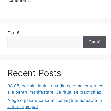
comentariu.
Caută
Caută
Recent Posts
08.08, portalul leului, una din cele mai puternice
zile pentru manifestare. Ce ritual se practică azi
Alege o pasăre ca să afli ce vești te așteaptă în
viitorul apropiat