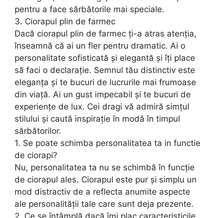
pentru a face sărbătorile mai speciale.
3. Ciorapul plin de farmec
Dacă ciorapul plin de farmec ți-a atras atenția,
înseamnă că ai un fler pentru dramatic. Ai o
personalitate sofisticată și elegantă și îți place
să faci o declarație. Semnul tău distinctiv este
eleganța și te bucuri de lucrurile mai frumoase
din viață. Ai un gust impecabil și te bucuri de
experiențe de lux. Cei dragi vă admiră simțul
stilului și caută inspirație în modă în timpul
sărbătorilor.
1. Se poate schimba personalitatea ta in functie
de ciorapi?
Nu, personalitatea ta nu se schimbă în funcție
de ciorapul ales. Ciorapul este pur și simplu un
mod distractiv de a reflecta anumite aspecte
ale personalității tale care sunt deja prezente.
2. Ce se întâmplă dacă îmi plac caracteristicile