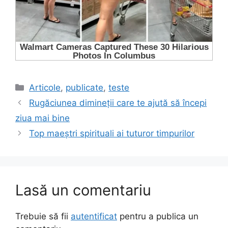
Categorii
Articole
,
publicate
,
teste
Rugăciunea dimineții care te ajută să începi
ziua mai bine
Top maeștri spirituali ai tuturor timpurilor
Lasă un comentariu
Trebuie să fii
autentificat
pentru a publica un