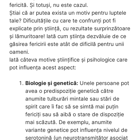
fericită. Și totuși, nu este cazul.
Știai că ar putea exista un motiv pentru luptele
tale? Dificultățile cu care te confrunți pot fi
explicate prin știință, cu rezultate surprinzătoare
și lămuritoare! Iată cum știința dezvăluie de ce
găsirea fericirii este atât de dificilă pentru unii
oameni.
Iată câteva motive științifice și psihologice care
pot influența acest aspect:
Biologie și genetică:
Unele persoane pot
avea o predispoziție genetică către
anumite tulburări mintale sau stări de
spirit care îi fac să se simtă mai puțin
fericiți sau să aibă o stare de dispoziție
mai scăzută. De exemplu, anumite
variante genetice pot influența nivelul de
serotonină (un neurotransmițător asociat