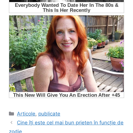
Categorii
Articole
,
publicate
Cine îți este cel mai bun prieten în funcție de
zodie