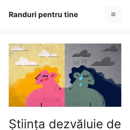
Sari
la
Randuri pentru tine
Meniu
conținut
Știința dezvăluie de