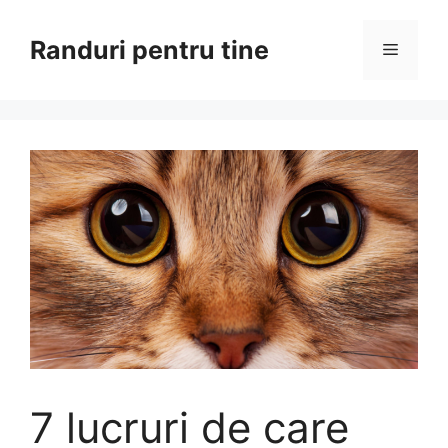
Sari
la
Randuri pentru tine
Meniu
conținut
7 lucruri de care