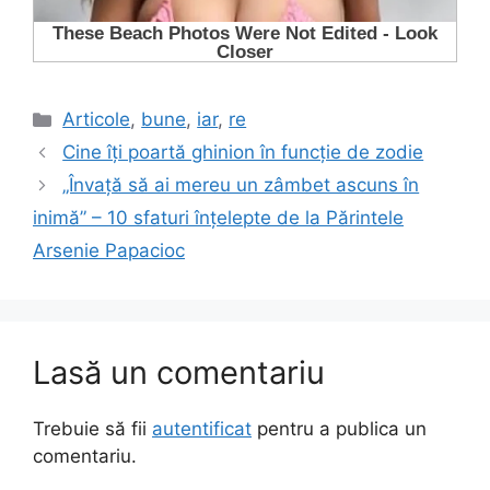
Categorii
Articole
,
bune
,
iar
,
re
Cine îți poartă ghinion în funcție de zodie
„Învață să ai mereu un zâmbet ascuns în
inimă” – 10 sfaturi înțelepte de la Părintele
Arsenie Papacioc
Lasă un comentariu
Trebuie să fii
autentificat
pentru a publica un
comentariu.