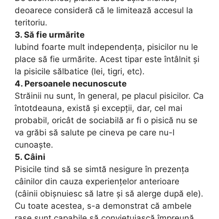
deoarece consideră că le limitează accesul la
teritoriu.
3. Să fie urmărite
Iubind foarte mult independența, pisicilor nu le
place să fie urmărite. Acest tipar este întâlnit și
la pisicile sălbatice (lei, tigri, etc).
4. Persoanele necunoscute
Străinii nu sunt, în general, pe placul pisicilor. Ca
întotdeauna, există și excepții, dar, cel mai
probabil, oricât de sociabilă ar fi o pisică nu se
va grăbi să salute pe cineva pe care nu-l
cunoaște.
5. Câini
Pisicile tind să se simtă nesigure în prezența
câinilor din cauza experiențelor anterioare
(câinii obișnuiesc să latre și să alerge după ele).
Cu toate acestea, s-a demonstrat că ambele
rase sunt capabile să conviețuiască împreună.