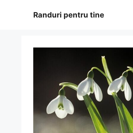
Sari
la
Randuri pentru tine
conținut