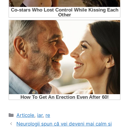
Categorii
Articole
,
iar
,
re
Neurologii spun că vei deveni mai calm si