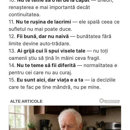
10.
Nu te teme să o iei de la capăt
— uneori,
renașterea e mai importantă decât
continuitatea.
11.
Nu te rușina de lacrimi
— ele spală ceea ce
sufletul nu mai poate duce.
12.
Fii bună, dar nu naivă
— bunătatea fără
limite devine auto‑trădare.
13.
Ai grijă cui îi spui visele tale
— nu toți
oamenii știu să țină în mâini ceva fragil.
14.
Nu te teme să fii diferită
— normalitatea e
pentru cei care nu au curaj.
15.
Eu sunt aici, dar viața e a ta
— ia deciziile
care te fac pe tine mândră, nu pe mine.