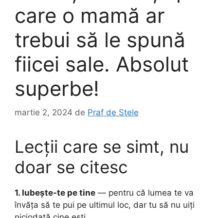
care o mamă ar
trebui să le spună
fiicei sale. Absolut
superbe!
martie 2, 2024
de
Praf de Stele
Lecții care se simt, nu
doar se citesc
1. Iubește-te pe tine
— pentru că lumea te va
învăța să te pui pe ultimul loc, dar tu să nu uiți
niciodată cine ești.