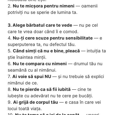
2.
Nu te micșora pentru nimeni
— oamenii
potriviți nu se sperie de lumina ta.
3. Alege bărbatul care te vede
— nu pe cel
care te vrea doar când îi e comod.
4.
Nu-ți cere scuze pentru sensibilitate
— e
superputerea ta, nu defectul tău.
5.
Când simți că nu e bine, pleacă
— intuiția ta
știe înaintea minții.
6.
Nu te compara cu nimeni
— drumul tău nu
seamănă cu al nimănui.
7.
Ai voie să spui NU
— și nu trebuie să explici
nimănui de ce.
8.
Nu te pierde ca să fii iubită
— cine te
iubește cu adevărat nu te cere pe bucăți.
9.
Ai grijă de corpul tău
— e casa în care vei
locui toată viața.