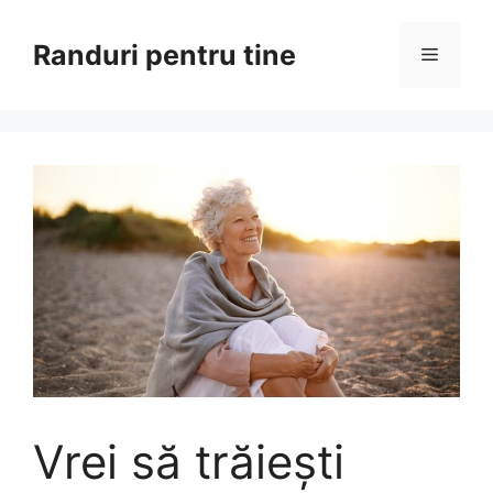
Sari
la
Randuri pentru tine
Meniu
conținut
Vrei să trăiești