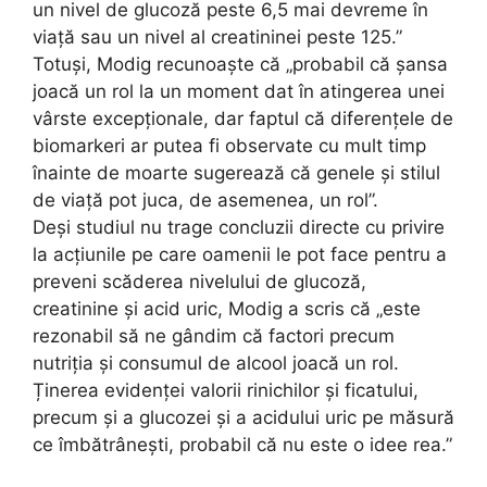
un nivel de glucoză peste 6,5 mai devreme în
viață sau un nivel al creatininei peste 125.”
Totuși, Modig recunoaște că „probabil că șansa
joacă un rol la un moment dat în atingerea unei
vârste excepționale, dar faptul că diferențele de
biomarkeri ar putea fi observate cu mult timp
înainte de moarte sugerează că genele și stilul
de viață pot juca, de asemenea, un rol”.
Deși studiul nu trage concluzii directe cu privire
la acțiunile pe care oamenii le pot face pentru a
preveni scăderea nivelului de glucoză,
creatinine și acid uric, Modig a scris că „este
rezonabil să ne gândim că factori precum
nutriția și consumul de alcool joacă un rol.
Ținerea evidenței valorii rinichilor și ficatului,
precum și a glucozei și a acidului uric pe măsură
ce îmbătrânești, probabil că nu este o idee rea.”