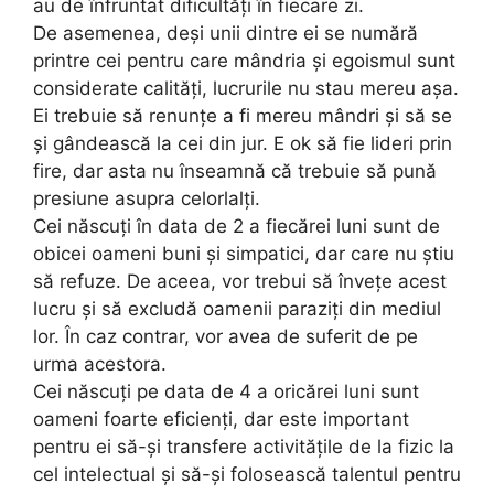
au de înfruntat dificultăți în fiecare zi.
De asemenea, deși unii dintre ei se numără
printre cei pentru care mândria și egoismul sunt
considerate calități, lucrurile nu stau mereu așa.
Ei trebuie să renunțe a fi mereu mândri și să se
și gândească la cei din jur. E ok să fie lideri prin
fire, dar asta nu înseamnă că trebuie să pună
presiune asupra celorlalți.
Cei născuți în data de 2 a fiecărei luni sunt de
obicei oameni buni și simpatici, dar care nu știu
să refuze. De aceea, vor trebui să învețe acest
lucru și să excludă oamenii paraziți din mediul
lor. În caz contrar, vor avea de suferit de pe
urma acestora.
Cei născuți pe data de 4 a oricărei luni sunt
oameni foarte eficienți, dar este important
pentru ei să-și transfere activitățile de la fizic la
cel intelectual și să-și folosească talentul pentru