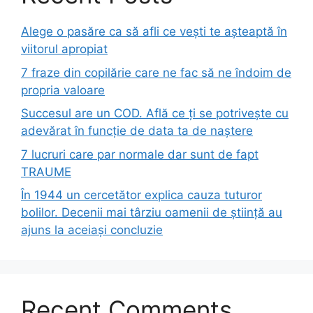
Alege o pasăre ca să afli ce vești te așteaptă în
viitorul apropiat
7 fraze din copilărie care ne fac să ne îndoim de
propria valoare
Succesul are un COD. Află ce ți se potrivește cu
adevărat în funcție de data ta de naștere
7 lucruri care par normale dar sunt de fapt
TRAUME
În 1944 un cercetător explica cauza tuturor
bolilor. Decenii mai târziu oamenii de știință au
ajuns la aceiași concluzie
Recent Comments