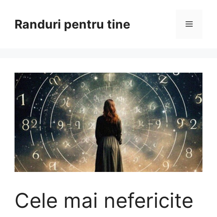
Sari
la
Randuri pentru tine
Meniu
conținut
Cele mai nefericite