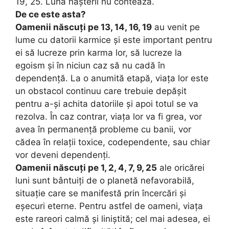
19, 25. Luna nașterii nu contează.
De ce este asta?
Oamenii născuți pe 13, 14, 16, 19
au venit pe
lume cu datorii karmice și este important pentru
ei să lucreze prin karma lor, să lucreze la
egoism și în niciun caz să nu cadă în
dependență. La o anumită etapă, viața lor este
un obstacol continuu care trebuie depășit
pentru a-și achita datoriile și apoi totul se va
rezolva. În caz contrar, viața lor va fi grea, vor
avea în permanență probleme cu banii, vor
cădea în relații toxice, codependente, sau chiar
vor deveni dependenți.
Oamenii născuți pe 1, 2, 4, 7, 9, 25
ale oricărei
luni sunt bântuiți de o planetă nefavorabilă,
situație care se manifestă prin încercări și
eșecuri eterne. Pentru astfel de oameni, viața
este rareori calmă și liniștită; cel mai adesea, ei