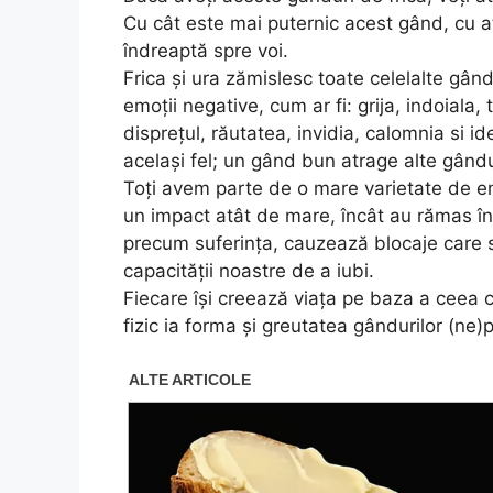
Cu cât este mai puternic acest gând, cu at
îndreaptă spre voi.
Frica și ura zămislesc toate celelalte gând
emoții negative, cum ar fi: grija, indoiala, 
disprețul, răutatea, invidia, calomnia si i
același fel; un gând bun atrage alte gând
Toți avem parte de o mare varietate de emo
un impact atât de mare, încât au rămas îng
precum suferința, cauzează blocaje care sta
capacității noastre de a iubi.
Fiecare își creează viața pe baza a ceea 
fizic ia forma și greutatea gândurilor (ne)