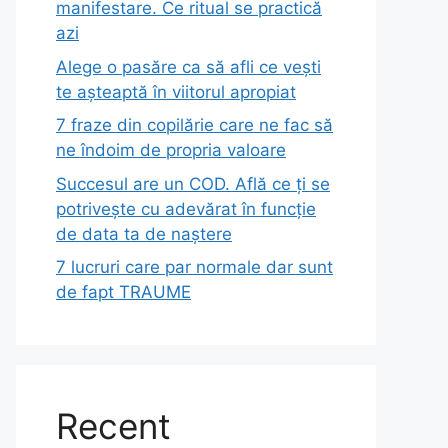
manifestare. Ce ritual se practică
azi
Alege o pasăre ca să afli ce vești
te așteaptă în viitorul apropiat
7 fraze din copilărie care ne fac să
ne îndoim de propria valoare
Succesul are un COD. Află ce ți se
potrivește cu adevărat în funcție
de data ta de naștere
7 lucruri care par normale dar sunt
de fapt TRAUME
Recent