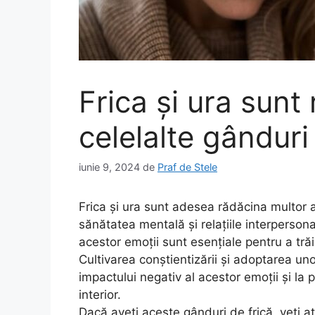
Frica și ura sunt
celelalte gânduri
iunie 9, 2024
de
Praf de Stele
Frica și ura sunt adesea rădăcina multor 
sănătatea mentală și relațiile interperso
acestor emoții sunt esențiale pentru a trăi
Cultivarea conștientizării și adoptarea un
impactului negativ al acestor emoții și la
interior.
Dacă aveți aceste gânduri de frică, veți at