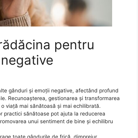
 rădăcina pentru
 negative
alte gânduri și emoții negative, afectând profund
nale. Recunoașterea, gestionarea și transformarea
 o viață mai sănătoasă și mai echilibrată.
or practici sănătoase pot ajuta la reducerea
 promovarea unui sentiment de bine și echilibru
rage toate gândurile de frică, dimprejur.