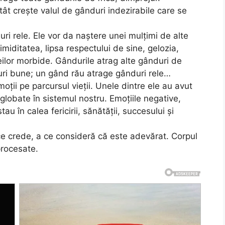
ât crește valul de gânduri indezirabile care se
uri rele. Ele vor da naștere unei mulțimi de alte
timiditatea, lipsa respectului de sine, gelozia,
deilor morbide. Gândurile atrag alte gânduri de
uri bune; un gând rău atrage gânduri rele…
ții pe parcursul vieții. Unele dintre ele au avut
lobate în sistemul nostru. Emoțiile negative,
u în calea fericirii, sănătății, succesului și
ce crede, a ce consideră că este adevărat. Corpul
procesate.