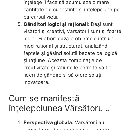
înțelege îi face să acumuleze o mare
cantitate de cunoștințe și înțelepciune pe
parcursul vieții.
Gânditori logici și raționali:
Deși sunt
visători și creativi, Vărsătorii sunt și foarte
logici. Ei abordează problemele într-un
mod rațional și structurat, analizând
faptele și găsind soluții bazate pe logică
și rațiune. Această combinație de
creativitate și rațiune le permite să fie
lideri de gândire și să ofere soluții
inovatoare.
Cum se manifestă
înțelepciunea Vărsătorului
Perspectiva globală:
Vărsătorii au
capacitatea de a vedea imaginea de