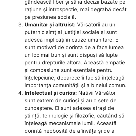
gândească liber și să ia decizii bazate pe
rațiune și introspecție, mai degrabă decât
pe presiunea socială.
Umanitar și altruist:
Vărsătorii au un
puternic simț al justiției sociale și sunt
adesea implicați în cauze umanitare. Ei
sunt motivați de dorința de a face lumea
un loc mai bun și sunt dispuși să lupte
pentru drepturile altora. Această empatie
și compasiune sunt esențiale pentru
înțelepciune, deoarece îi fac să înțeleagă
importanța comunității și a binelui comun.
Intelectual și curios:
Nativii Vărsător
sunt extrem de curioși și au o sete de
cunoaștere. Ei sunt adesea atrași de
știință, tehnologie și filozofie, căutând să
înțeleagă mecanismele lumii. Această
dorință neobosită de a învăța și de a