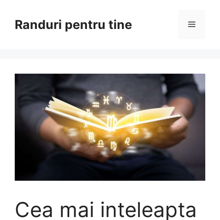
Sari
la
Randuri pentru tine
Meniu
conținut
Cea mai inteleapta