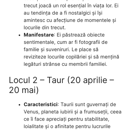
trecut joacă un rol esențial în viața lor. Ei
au tendința de a fi nostalgici și își
amintesc cu afecțiune de momentele și
locurile din trecut.
Manifestare
: Ei păstrează obiecte
sentimentale, cum ar fi fotografii de
familie și suveniruri. Le place să
reviziteze locurile copilăriei și să mențină
legături strânse cu membrii familiei.
Locul 2 – Taur (20 aprilie –
20 mai)
Caracteristici
: Taurii sunt guvernați de
Venus, planeta iubirii și a frumuseții, ceea
ce îi face apreciați pentru stabilitate,
loialitate și o afinitate pentru lucrurile