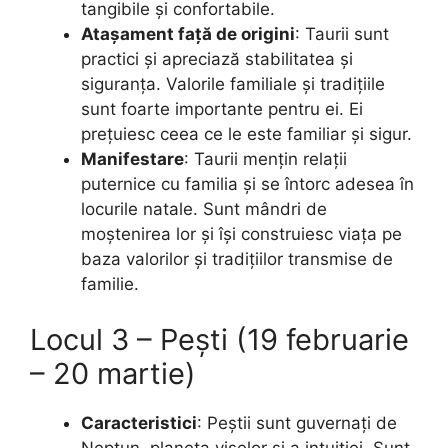
tangibile și confortabile.
Atașament față de origini
: Taurii sunt
practici și apreciază stabilitatea și
siguranța. Valorile familiale și tradițiile
sunt foarte importante pentru ei. Ei
prețuiesc ceea ce le este familiar și sigur.
Manifestare
: Taurii mențin relații
puternice cu familia și se întorc adesea în
locurile natale. Sunt mândri de
moștenirea lor și își construiesc viața pe
baza valorilor și tradițiilor transmise de
familie.
Locul 3 – Pești (19 februarie
– 20 martie)
Caracteristici
: Peștii sunt guvernați de
Neptun, planeta viselor și a intuiției. Sunt