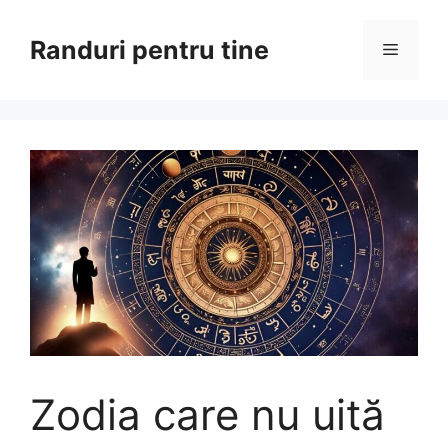
Sari
la
Randuri pentru tine
Meniu
conținut
Zodia care nu uită