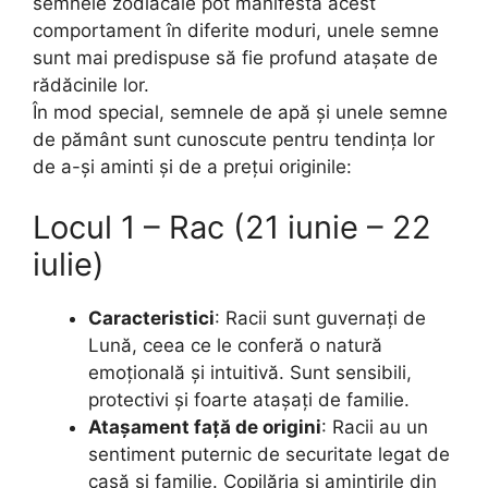
semnele zodiacale pot manifesta acest
comportament în diferite moduri, unele semne
sunt mai predispuse să fie profund atașate de
rădăcinile lor.
În mod special, semnele de apă și unele semne
de pământ sunt cunoscute pentru tendința lor
de a-și aminti și de a prețui originile:
Locul 1 – Rac (21 iunie – 22
iulie)
Caracteristici
: Racii sunt guvernați de
Lună, ceea ce le conferă o natură
emoțională și intuitivă. Sunt sensibili,
protectivi și foarte atașați de familie.
Atașament față de origini
: Racii au un
sentiment puternic de securitate legat de
casă și familie. Copilăria și amintirile din