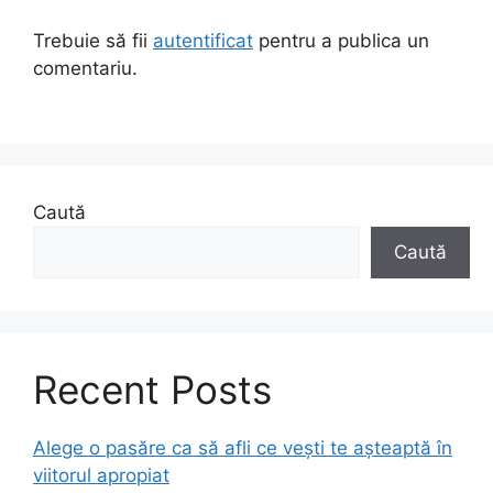
Trebuie să fii
autentificat
pentru a publica un
comentariu.
Caută
Caută
Recent Posts
Alege o pasăre ca să afli ce vești te așteaptă în
viitorul apropiat