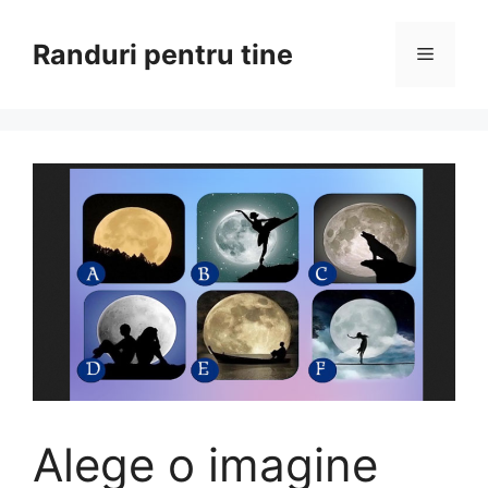
Sari
la
Randuri pentru tine
Meniu
conținut
Alege o imagine