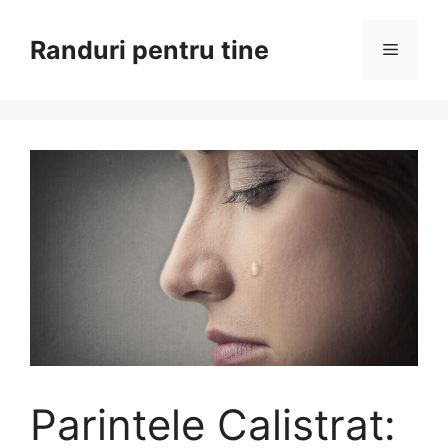
Sari
la
Randuri pentru tine
Meniu
conținut
Parintele Calistrat: