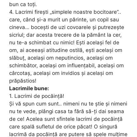
bun ca toți.
4. Lacrimi firești „simplele noastre bocitoare”..
care, când și-a murit un părinte, un copil sau
cineva… bocești de uzi covoarele și putrezește
sicriul; dar acesta trecere de la pământ la cer,
nu te-a schimbat cu nimic! Ești același fel de
om, ai aceeași atitudine ostilă, ești același om
slăbuț, același om neputincios, același om
schimbător, același om influențabil, același om
cârcotaș, același om invidios și același om
prăpăstios!
Lacrimile bune:
1. Lacrimi de pocăință!
Și vă spun cum sunt.. nimeni nu te știe și nimeni
nu te vede, plângi casa ta fără să-ți dai seama
de ce! Acelea sunt sfintele lacrimi de pocăință
care spală sufletul de orice păcat! O singură
lacrimă da pocăință are putere să spele mulțime