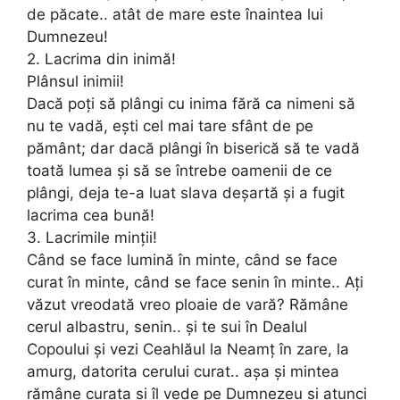
de păcate.. atât de mare este înaintea lui
Dumnezeu!
2. Lacrima din inimă!
Plânsul inimii!
Dacă poți să plângi cu inima fără ca nimeni să
nu te vadă, ești cel mai tare sfânt de pe
pământ; dar dacă plângi în biserică să te vadă
toată lumea și să se întrebe oamenii de ce
plângi, deja te-a luat slava deșartă și a fugit
lacrima cea bună!
3. Lacrimile minții!
Când se face lumină în minte, când se face
curat în minte, când se face senin în minte.. Ați
văzut vreodată vreo ploaie de vară? Rămâne
cerul albastru, senin.. și te sui în Dealul
Copoului și vezi Ceahlăul la Neamț în zare, la
amurg, datorita cerului curat.. așa și mintea
rămâne curata și îl vede pe Dumnezeu și atunci