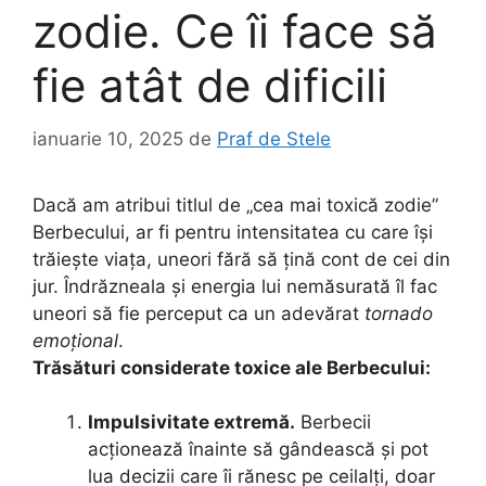
zodie. Ce îi face să
fie atât de dificili
ianuarie 10, 2025
de
Praf de Stele
Dacă am atribui titlul de „cea mai toxică zodie”
Berbecului, ar fi pentru intensitatea cu care își
trăiește viața, uneori fără să țină cont de cei din
jur. Îndrăzneala și energia lui nemăsurată îl fac
uneori să fie perceput ca un adevărat
tornado
emoțional
.
Trăsături considerate toxice ale Berbecului:
Impulsivitate extremă.
Berbecii
acționează înainte să gândească și pot
lua decizii care îi rănesc pe ceilalți, doar