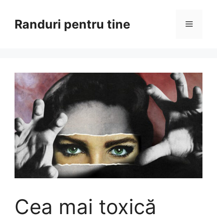
Sari
la
Randuri pentru tine
Meniu
conținut
Cea mai toxică