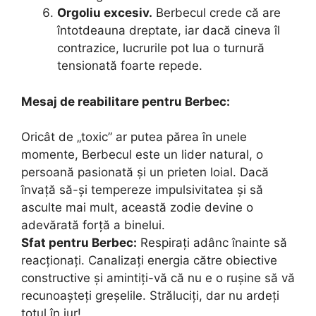
Orgoliu excesiv.
Berbecul crede că are
întotdeauna dreptate, iar dacă cineva îl
contrazice, lucrurile pot lua o turnură
tensionată foarte repede.
Mesaj de reabilitare pentru Berbec:
Oricât de „toxic” ar putea părea în unele
momente, Berbecul este un lider natural, o
persoană pasionată și un prieten loial. Dacă
învață să-și tempereze impulsivitatea și să
asculte mai mult, această zodie devine o
adevărată forță a binelui.
Sfat pentru Berbec:
Respirați adânc înainte să
reacționați. Canalizați energia către obiective
constructive și amintiți-vă că nu e o rușine să vă
recunoașteți greșelile. Străluciți, dar nu ardeți
totul în jur!