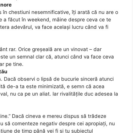
inore
în chestiuni nesemnificative, îți arată că nu are o
ce a făcut în weekend, mâine despre ceva ce te
ltera adevărul, va face același lucru când va fi
nt rar. Orice greșeală are un vinovat – dar
i este un semnal clar că, atunci când va face ceva
ar pe tine.
tău
. Dacă observi o lipsă de bucurie sinceră atunci
ită de-a ta este minimizată, e semn că acea
, nu ca pe un aliat. Iar rivalitățile duc adesea la
 tine.” Dacă cineva e mereu dispus să trădeze
au să comenteze negativ despre cei apropiați, nu
tiune de timp până vei fi și tu subiectul