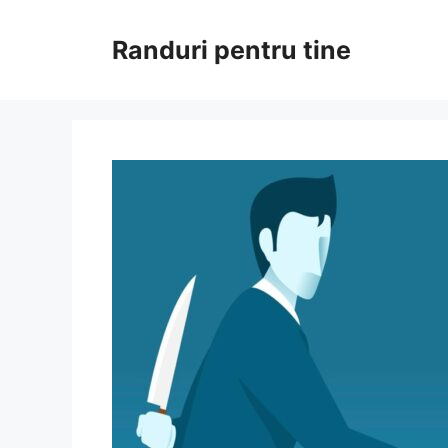
Sari
la
Randuri pentru tine
conținut