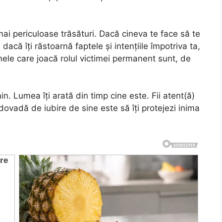
ai periculoase trăsături. Dacă cineva te face să te
 dacă îți răstoarnă faptele și intențiile împotriva ta,
anele care joacă rolul victimei permanent sunt, de
n. Lumea îți arată din timp cine este. Fii atent(ă)
ovadă de iubire de sine este să îți protejezi inima