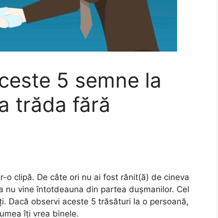
ceste 5 semne la
va trăda fără
-o clipă. De câte ori nu ai fost rănit(ă) de cineva
ea nu vine întotdeauna din partea dușmanilor. Cel
i. Dacă observi aceste 5 trăsături la o persoană,
 lumea îți vrea binele.