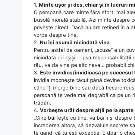
1.
Minte ușor și des, chiar și în lucruri m
O persoană care minte fără efort, mai ales 
busolă morală stabilă. Azi minte despre 
privește direct. Dacă nu are rețineri în a a
vorba despre tine.
2.
Nu își asumă niciodată vina
Pentru astfel de oameni, „scuze” e un cuvâ
niciodată ei înșiși. Lipsa responsabilități
rău, va da vina pe altcineva… probabil chi
3.
Este invidios/invidioasă pe succesul 
Invidia mocnește tăcut până devine toxică
când îți merge bine sau dacă fiecare reuș
persoană te vede mai degrabă ca pe un rival
trădări.
4.
Vorbește urât despre alții pe la spate
„Cine bârfește cu tine, va bârfi și despre
încrederea altora, să dezvăluie secrete s
te gândi că tu ești excepția. E doar o ches