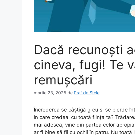
Dacă recunoști a
cineva, fugi! Te 
remușcări
martie 23, 2025
de
Praf de Stele
Încrederea se câștigă greu și se pierde într
în care credeai cu toată ființa ta? Trădar
mai adesea, vine din partea celor apropiaț
ar fi bine să fii cu ochii în patru. Nu toată