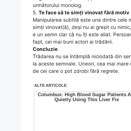
următorului monolog.
5.
Te face să te simți vinovat fără motiv
Manipularea subtilă este una dintre cele m
simți vinovat(ă), deși nu ai greșit cu nimic,
e un semn clar că nu îți este aliat. Perso
fapt, cei mai buni actori ai trădării.
Concluzie
Trădarea nu se întâmplă niciodată din seni
la aceste semnale. Uneori, cea mai mare d
de cei care o pot zdrobi fără regrete.