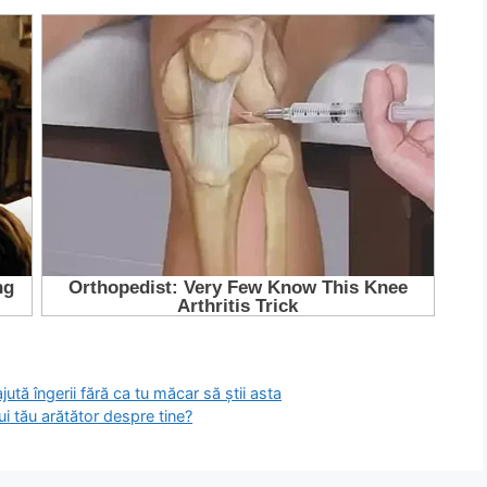
ută îngerii fără ca tu măcar să știi asta
i tău arătător despre tine?