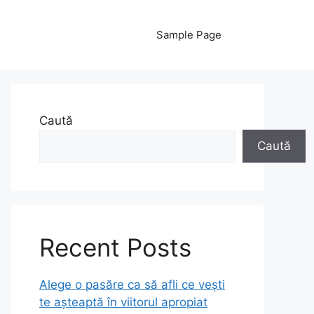
Sample Page
Caută
Caută
Recent Posts
Alege o pasăre ca să afli ce vești
te așteaptă în viitorul apropiat