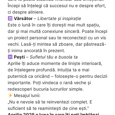
Începi să înțelegi că succesul nu e despre efort,
ci despre aliniere.
Vărsător
–
Libertate și inspirație
Este o lună în care îți dorești mai mult spațiu,
dar și mai multă conexiune sinceră. Poate începi
un proiect personal sau te reconectezi cu un vis
vechi. Lasă-ți mintea să zboare, dar păstrează-
ți inima ancorată în prezent.
Pești
–
Sufletul tău e busola ta
Aprilie îți aduce momente de liniște interioară,
de înțelegere profundă. Intuiția ta e mai
puternică ca oricând – folosește-o pentru decizii
importante. Poți vindeca o rană veche și
redescoperi bucuria lucrurilor simple.
Mesajul lunii:
„Nu e nevoie să te reinventezi complet. E
suficient să te reamintești de cine ești.”
Aprilie 2025 e luna în care îți poți îmblânzi