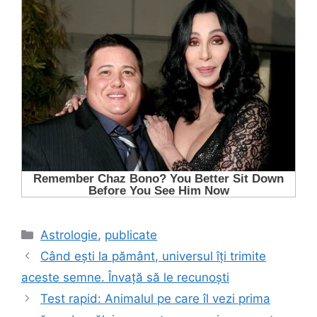
Categorii
Astrologie
,
publicate
Când ești la pământ, universul îți trimite
aceste semne. Învață să le recunoști
Test rapid: Animalul pe care îl vezi prima