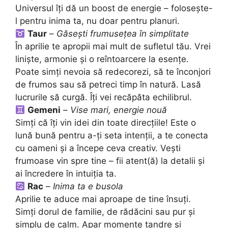
Universul îți dă un boost de energie – folosește-
l pentru inima ta, nu doar pentru planuri.
Taur
–
Găsești frumusețea în simplitate
În aprilie te apropii mai mult de sufletul tău. Vrei
liniște, armonie și o reîntoarcere la esențe.
Poate simți nevoia să redecorezi, să te înconjori
de frumos sau să petreci timp în natură. Lasă
lucrurile să curgă. Îți vei recăpăta echilibrul.
Gemeni
–
Vise mari, energie nouă
Simți că îți vin idei din toate direcțiile! Este o
lună bună pentru a-ți seta intenții, a te conecta
cu oameni și a începe ceva creativ. Vești
frumoase vin spre tine – fii atent(ă) la detalii și
ai încredere în intuiția ta.
Rac
–
Inima ta e busola
Aprilie te aduce mai aproape de tine însuți.
Simți dorul de familie, de rădăcini sau pur și
simplu de calm. Apar momente tandre și