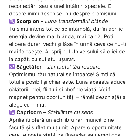
reconectării sau a unei întâlniri speciale. E
despre inimi deschise, nu despre promisiuni.
Scorpion
–
Luna transformării blânde
Tu simți intens tot ce se întâmplă, dar în aprilie
energia devine mai blândă, mai caldă. Poți
elibera dureri vechi și lăsa în urmă ceva ce nu-ți
mai folosește. Ai sprijinul Universului să o iei de
la capăt, cu sufletul ușurat.
Săgetător
–
Zâmbetul tău reapare
Optimismul tău natural se întoarce! Simți că
totul e posibil și chiar este. Luna aceasta aduce
călătorii, idei, flirturi și chef de viață. Vei fi
magnet pentru oportunități – rămâi deschis(ă) și
alege cu inima.
Capricorn
–
Stabilitate cu sens
Aprilie îți oferă un echilibru rar: muncă bine
făcută și suflet mulțumit. Apare o oportunitate
care te poate stabiliza financiar sau emoțional.