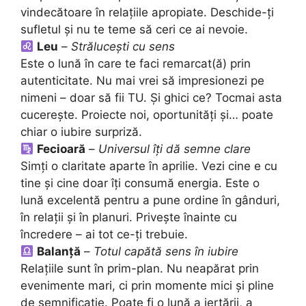
vindecătoare în relațiile apropiate. Deschide-ți
sufletul și nu te teme să ceri ce ai nevoie.
Leu
–
Strălucești cu sens
Este o lună în care te faci remarcat(ă) prin
autenticitate. Nu mai vrei să impresionezi pe
nimeni – doar să fii TU. Și ghici ce? Tocmai asta
cucerește. Proiecte noi, oportunități și… poate
chiar o iubire surpriză.
Fecioară
–
Universul îți dă semne clare
Simți o claritate aparte în aprilie. Vezi cine e cu
tine și cine doar îți consumă energia. Este o
lună excelentă pentru a pune ordine în gânduri,
în relații și în planuri. Privește înainte cu
încredere – ai tot ce-ți trebuie.
Balanță
–
Totul capătă sens în iubire
Relațiile sunt în prim-plan. Nu neapărat prin
evenimente mari, ci prin momente mici și pline
de semnificație. Poate fi o lună a iertării, a