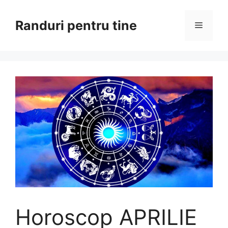
Sari
la
Randuri pentru tine
Meniu
conținut
Horoscop APRILIE