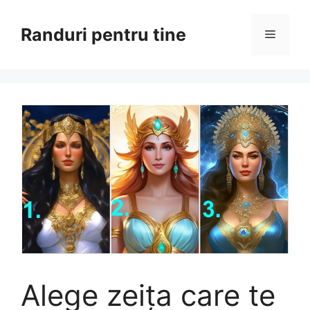
Sari
la
Randuri pentru tine
Meniu
conținut
Alege zeița care te