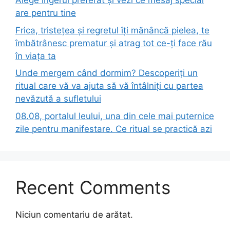
Alege îngerul preferat și vezi ce mesaj special
are pentru tine
Frica, tristețea și regretul îți mănâncă pielea, te
îmbătrânesc prematur și atrag tot ce-ți face rău
în viața ta
Unde mergem când dormim? Descoperiți un
ritual care vă va ajuta să vă întâlniți cu partea
nevăzută a sufletului
08.08, portalul leului, una din cele mai puternice
zile pentru manifestare. Ce ritual se practică azi
Recent Comments
Niciun comentariu de arătat.