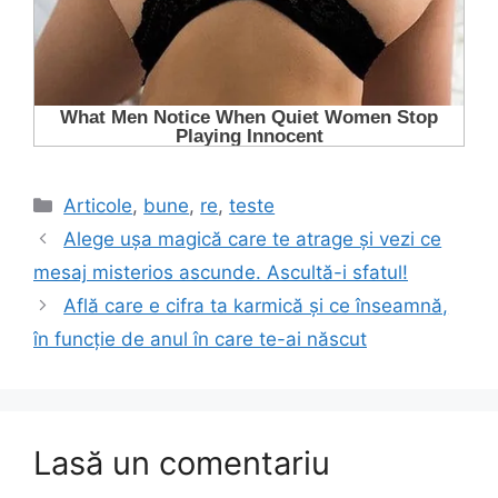
Categorii
Articole
,
bune
,
re
,
teste
Alege ușa magică care te atrage și vezi ce
mesaj misterios ascunde. Ascultă-i sfatul!
Află care e cifra ta karmică și ce înseamnă,
în funcție de anul în care te-ai născut
Lasă un comentariu