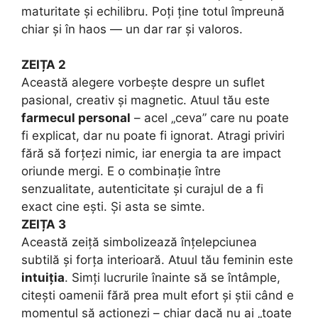
maturitate și echilibru. Poți ține totul împreună
chiar și în haos — un dar rar și valoros.
ZEIȚA 2
Această alegere vorbește despre un suflet
pasional, creativ și magnetic. Atuul tău este
farmecul personal
– acel „ceva” care nu poate
fi explicat, dar nu poate fi ignorat. Atragi priviri
fără să forțezi nimic, iar energia ta are impact
oriunde mergi. E o combinație între
senzualitate, autenticitate și curajul de a fi
exact cine ești. Și asta se simte.
ZEIȚA 3
Această zeiță simbolizează înțelepciunea
subtilă și forța interioară. Atuul tău feminin este
intuiția
. Simți lucrurile înainte să se întâmple,
citești oamenii fără prea mult efort și știi când e
momentul să acționezi – chiar dacă nu ai „toate