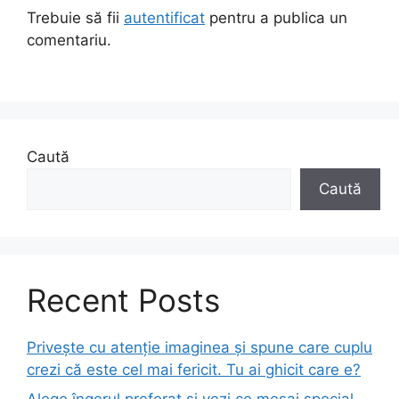
Trebuie să fii
autentificat
pentru a publica un
comentariu.
Caută
Caută
Recent Posts
Privește cu atenție imaginea și spune care cuplu
crezi că este cel mai fericit. Tu ai ghicit care e?