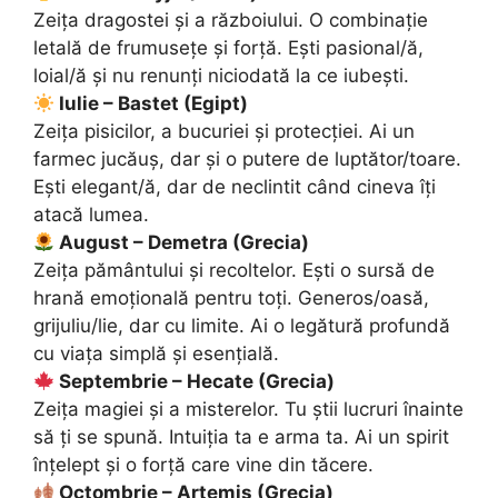
Zeița dragostei și a războiului. O combinație
letală de frumusețe și forță. Ești pasional/ă,
loial/ă și nu renunți niciodată la ce iubești.
Iulie – Bastet (Egipt)
Zeița pisicilor, a bucuriei și protecției. Ai un
farmec jucăuș, dar și o putere de luptător/toare.
Ești elegant/ă, dar de neclintit când cineva îți
atacă lumea.
August – Demetra (Grecia)
Zeița pământului și recoltelor. Ești o sursă de
hrană emoțională pentru toți. Generos/oasă,
grijuliu/lie, dar cu limite. Ai o legătură profundă
cu viața simplă și esențială.
Septembrie – Hecate (Grecia)
Zeița magiei și a misterelor. Tu știi lucruri înainte
să ți se spună. Intuiția ta e arma ta. Ai un spirit
înțelept și o forță care vine din tăcere.
Octombrie – Artemis (Grecia)