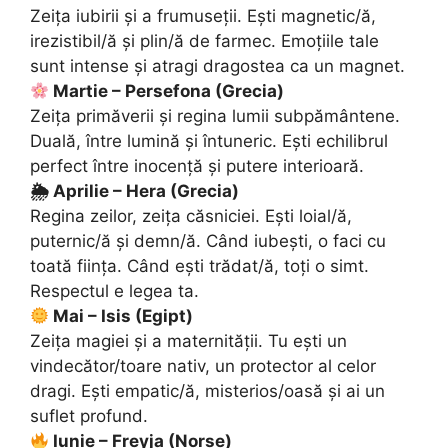
Zeița iubirii și a frumuseții. Ești magnetic/ă,
irezistibil/ă și plin/ă de farmec. Emoțiile tale
sunt intense și atragi dragostea ca un magnet.
Martie – Persefona (Grecia)
Zeița primăverii și regina lumii subpământene.
Duală, între lumină și întuneric. Ești echilibrul
perfect între inocență și putere interioară.
🌦 Aprilie – Hera (Grecia)
Regina zeilor, zeița căsniciei. Ești loial/ă,
puternic/ă și demn/ă. Când iubești, o faci cu
toată ființa. Când ești trădat/ă, toți o simt.
Respectul e legea ta.
Mai – Isis (Egipt)
Zeița magiei și a maternității. Tu ești un
vindecător/toare nativ, un protector al celor
dragi. Ești empatic/ă, misterios/oasă și ai un
suflet profund.
Iunie – Freyja (Norse)