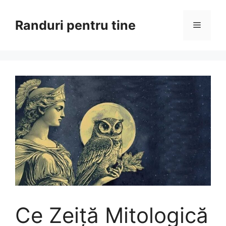
Sari
la
Randuri pentru tine
Meniu
conținut
Ce Zeiță Mitologică