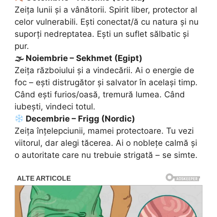
Zeița lunii și a vânătorii. Spirit liber, protector al
celor vulnerabili. Ești conectat/ă cu natura și nu
suporți nedreptatea. Ești un suflet sălbatic și
pur.
🌫 Noiembrie – Sekhmet (Egipt)
Zeița războiului și a vindecării. Ai o energie de
foc – ești distrugător și salvator în același timp.
Când ești furios/oasă, tremură lumea. Când
iubești, vindeci totul.
Decembrie – Frigg (Nordic)
Zeița înțelepciunii, mamei protectoare. Tu vezi
viitorul, dar alegi tăcerea. Ai o noblețe calmă și
o autoritate care nu trebuie strigată – se simte.