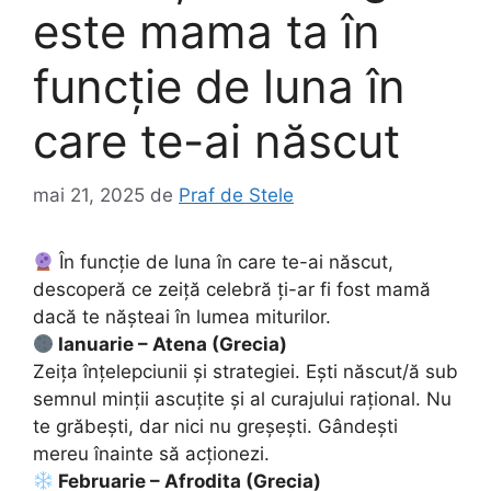
este mama ta în
funcție de luna în
care te-ai născut
mai 21, 2025
de
Praf de Stele
În funcție de luna în care te-ai născut,
descoperă ce zeiță celebră ți-ar fi fost mamă
dacă te nășteai în lumea miturilor.
Ianuarie – Atena (Grecia)
Zeița înțelepciunii și strategiei. Ești născut/ă sub
semnul minții ascuțite și al curajului rațional. Nu
te grăbești, dar nici nu greșești. Gândești
mereu înainte să acționezi.
Februarie – Afrodita (Grecia)