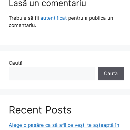
Lasă un comentariu
Trebuie să fii
autentificat
pentru a publica un
comentariu.
Caută
Caută
Recent Posts
Alege o pasăre ca să afli ce vești te așteaptă în