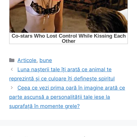
Categorii
Articole
,
bune
Luna nașterii tale îți arată ce animal te
reprezintă și ce culoare îți definește spiritul
Ceea ce vezi prima oară în imagine arată ce
parte ascunsă a personalității tale iese la
suprafață în momente grele?