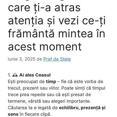
care ți-a atras
atenția și vezi ce-ți
frământă mintea în
acest moment
iunie 3, 2025
de
Praf de Stele
1. 🕰
Ai ales Ceasul
Ești preocupat de
timp
– fie că este vorba de
trecut, prezent sau viitor. Poate simți că timpul
trece prea repede sau că ești presat de
termene, vârstă sau alegeri importante.
Căutarea ta e legată de
echilibru, prezență și
sens
în fiecare clipă.