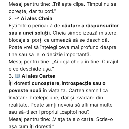
Mesaj pentru tine: „Trăiește clipa. Timpul nu se
oprește, dar tu poți.”
2. 🗝
Ai ales Cheia
Ești într-o perioadă de
căutare a răspunsurilor
sau a unei soluții
. Cheia simbolizează mistere,
blocaje și porți ce urmează să se deschidă.
Poate vrei să înțelegi ceva mai profund despre
tine sau să iei o decizie importantă.
Mesaj pentru tine: „Ai deja cheia în tine. Curajul
e ce deschide ușa.”
3.
Ai ales Cartea
Îți dorești
cunoaștere, introspecție sau o
poveste nouă
în viața ta. Cartea semnifică
învățare, înțelepciune, dar și evadare din
realitate. Poate simți nevoia să afli mai multe
sau să-ți scrii propriul „capitol nou”.
Mesaj pentru tine: „Viața ta e o carte. Scrie-o
așa cum îți dorești.”