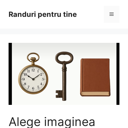
Sari
la
Randuri pentru tine
Meniu
conținut
Alege imaginea