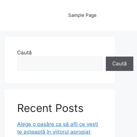
Sample Page
Caută
Caută
Recent Posts
Alege o pasăre ca să afli ce vești
te așteaptă în viitorul apropiat