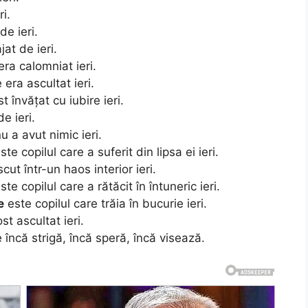
ri.
de ieri.
jat de ieri.
era calomniat ieri.
 era ascultat ieri.
t învățat cu iubire ieri.
e ieri.
u a avut nimic ieri.
te copilul care a suferit din lipsa ei ieri.
cut într-un haos interior ieri.
te copilul care a rătăcit în întuneric ieri.
e
este copilul care trăia în bucurie ieri.
st ascultat ieri.
e încă strigă, încă speră, încă visează.