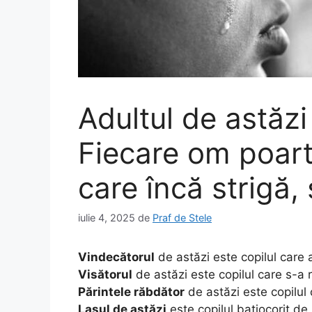
Adultul de astăzi
Fiecare om poartă
care încă strigă,
iulie 4, 2025
de
Praf de Stele
Vindecătorul
de astăzi este copilul care 
Visătorul
de astăzi este copilul care s-a re
Părintele răbdător
de astăzi este copilul c
Lașul de astăzi
este copilul batjocorit de i