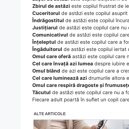
Zbirul de astăzi
este copilul frustrat de ie
Cuceritorul
de astăzi este copilul asuprit 
Îndrăgostitul
de astăzi este copilul încura
Justițiarul
de astăzi este copilul care nu 
Comunicativul
de astăzi este copilul care
Înțeleptul
de astăzi este copilul care a fos
Îngăduitorul
de astăzi este copilul iertat d
Omul care oferă
astăzi este copilul care n
Cel care învață azi lumea
despre iubire es
Omul blând
de azi este copilul care a cres
Cel care luminează azi
drumurile altora es
Omul care respiră dragoste și frumuseț
Tăcutul
de astăzi este copilul care nu a fo
Fiecare adult poartă în suflet un copil car