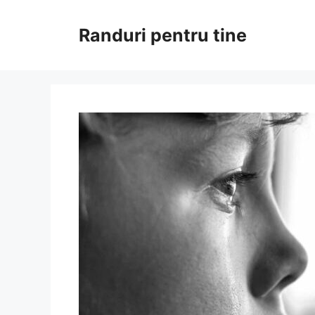
Sari
la
Randuri pentru tine
conținut