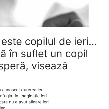
 este copilul de ieri…
 în suflet un copil
 speră, visează
a cunoscut durerea ieri.
fugiat în imaginație ieri.
are nu a avut alinare ieri.
eri.