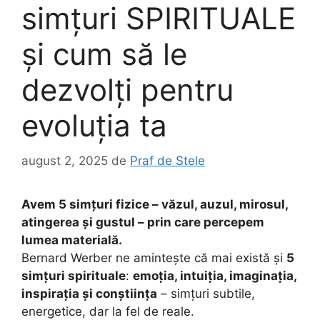
simțuri SPIRITUALE
și cum să le
dezvolți pentru
evoluția ta
august 2, 2025
de
Praf de Stele
Avem 5 simțuri fizice – văzul, auzul, mirosul,
atingerea și gustul – prin care percepem
lumea materială.
Bernard Werber ne amintește că mai există și
5
simțuri spirituale
:
emoția, intuiția, imaginația,
inspirația și conștiința
– simțuri subtile,
energetice, dar la fel de reale.