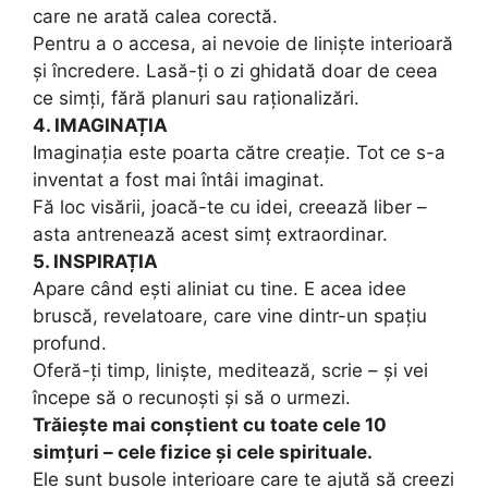
care ne arată calea corectă.
Pentru a o accesa, ai nevoie de liniște interioară
și încredere. Lasă-ți o zi ghidată doar de ceea
ce simți, fără planuri sau raționalizări.
4. IMAGINAȚIA
Imaginația este poarta către creație. Tot ce s-a
inventat a fost mai întâi imaginat.
Fă loc visării, joacă-te cu idei, creează liber –
asta antrenează acest simț extraordinar.
5. INSPIRAȚIA
Apare când ești aliniat cu tine. E acea idee
bruscă, revelatoare, care vine dintr-un spațiu
profund.
Oferă-ți timp, liniște, meditează, scrie – și vei
începe să o recunoști și să o urmezi.
Trăiește mai conștient cu toate cele 10
simțuri – cele fizice și cele spirituale.
Ele sunt busole interioare care te ajută să creezi