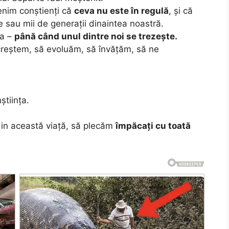
enim conștienți că
ceva nu este în regulă
, și că
e sau mii de generații dinaintea noastră.
ta –
până când unul dintre noi se trezește.
 creștem, să evoluăm, să învățăm, să ne
tiința.
in această viață, să plecăm
împăcați cu toată