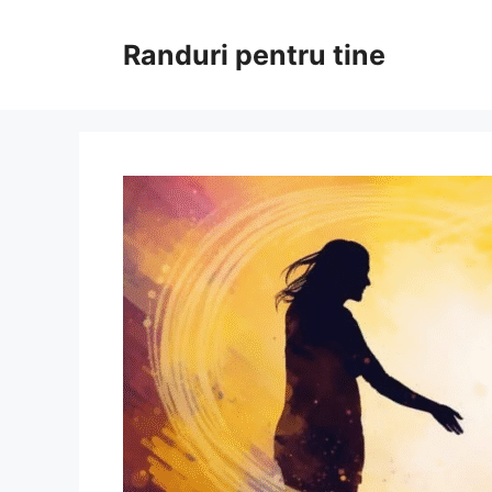
Sari
la
Randuri pentru tine
conținut