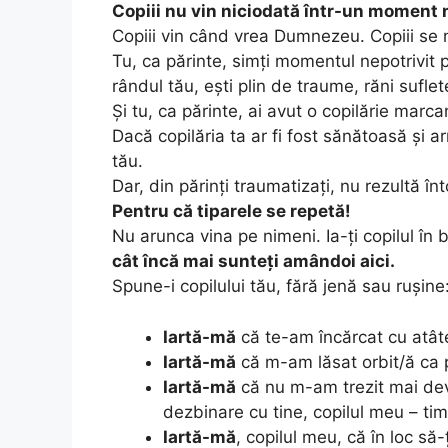
Copiii nu vin niciodată într-un moment n
Copiii vin când vrea Dumnezeu. Copiii se
Tu, ca părinte, simți momentul nepotrivit pe
rândul tău, ești plin de traume, răni suflete
Și tu, ca părinte, ai avut o copilărie marca
Dacă copilăria ta ar fi fost sănătoasă și arm
tău.
Dar, din părinți traumatizați, nu rezultă înt
Pentru că tiparele se repetă!
Nu arunca vina pe nimeni. Ia-ți copilul în b
cât încă mai sunteți amândoi aici.
Spune-i copilului tău, fără jenă sau rușine
Iartă-mă
că te-am încărcat cu atâte
Iartă-mă
că m-am lăsat orbit/ă ca p
Iartă-mă
că nu m-am trezit mai dev
dezbinare cu tine, copilul meu – ti
Iartă-mă
, copilul meu, că în loc să-