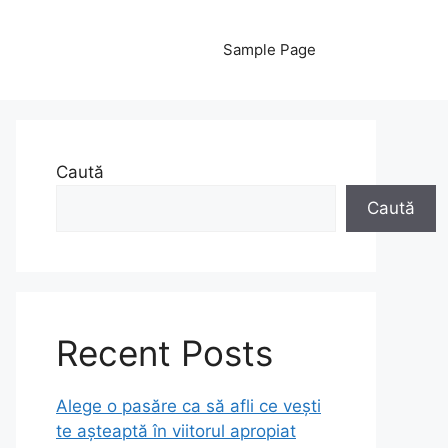
Sample Page
Caută
Caută
Recent Posts
Alege o pasăre ca să afli ce vești
te așteaptă în viitorul apropiat