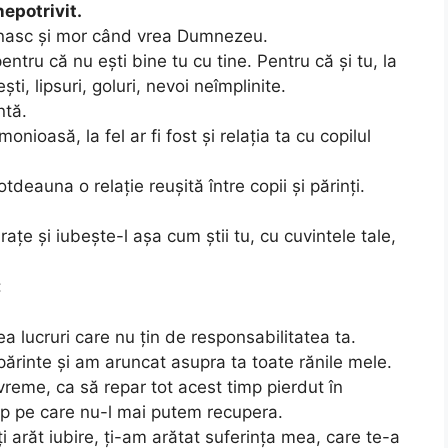
epotrivit.
 nasc și mor când vrea Dumnezeu.
ntru că nu ești bine tu cu tine. Pentru că și tu, la
ști, lipsuri, goluri, nevoi neîmplinite.
ntă.
onioasă, la fel ar fi fost și relația ta cu copilul
otdeauna o relație reușită între copii și părinți.
rațe și iubește-l așa cum știi tu, cu cuvintele tale,
:
a lucruri care nu țin de responsabilitatea ta.
ărinte și am aruncat asupra ta toate rănile mele.
reme, ca să repar tot acest timp pierdut în
mp pe care nu-l mai putem recupera.
ți arăt iubire, ți-am arătat suferința mea, care te-a