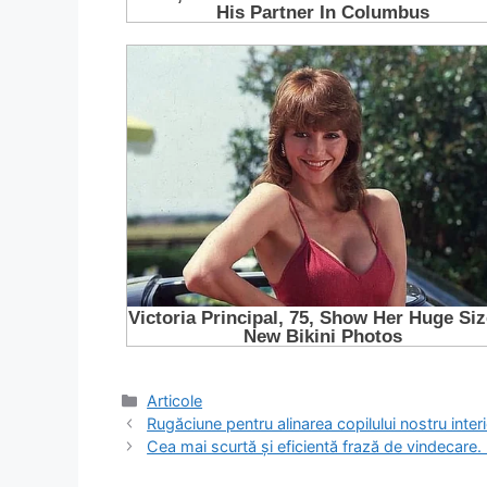
Categorii
Articole
Rugăciune pentru alinarea copilului nostru inter
Cea mai scurtă și eficientă frază de vindecare.