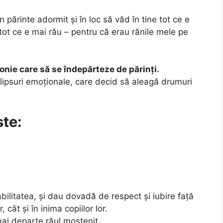
n părinte adormit și în loc să văd în tine tot ce e
ot ce e mai rău – pentru că erau rănile mele pe
onie care să se îndepărteze de părinți.
i lipsuri emoționale, care decid să aleagă drumuri
ste:
ilitatea, și dau dovadă de respect și iubire față
r, cât și în inima copiilor lor.
ai departe răul moștenit.