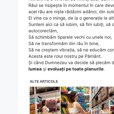
Răul se risipește în momentul în care dev
acel rău are niște rădăcini adânci, din sut
El vine ca o minge, de la o generație la al
Suntem aici ca să iubim, să fim iubiți, să
autocorectăm,
Să schimbăm tiparele vechi cu unele noi,
Să ne transformăm din rău în bine,
Să ne creștem vibrația, să ne educăm conș
Acesta este rolul nostru pe Pământ.
Și când Dumnezeu va decide să plecăm d
lumea
și
evoluați pe toate planurile
.