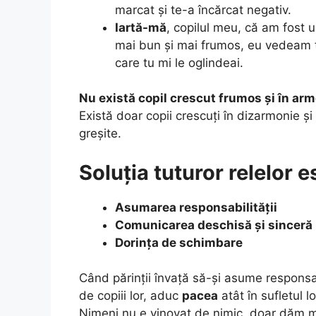
marcat și te-a încărcat negativ.
Iartă-mă
, copilul meu, că am fost u
mai bun și mai frumos, eu vedeam t
care tu mi le oglindeai.
Nu există copil crescut frumos și în arm
Există doar copii crescuți în dizarmonie ș
greșite.
Soluția tuturor relelor e
Asumarea responsabilității
Comunicarea deschisă și sinceră
Dorința de schimbare
Când părinții învață să-și asume responsab
de copiii lor, aduc
pacea
atât în sufletul lo
Nimeni nu e vinovat de nimic, doar dăm m