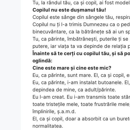
Tu, la rândul tău, ca și copil, ai fost mode
Copilul nu este dușmanul tău!
Copilul este sânge din sângele tău, respiraț
Copilul nu ți l-a trimis Dumnezeu ca o ped
binecuvântare, ca la bătrânețe să ai un sprij
Tu, ca părinte, îmbătrânești, puterile ți se 
putere, iar viața ta va depinde de relația 
Înainte să te cerți cu copilul tău, și să 
oglindă:
Cine este mare și cine este mic?
Eu, ca părinte, sunt mare. El, ca și copil, 
Eu, ca părinte, i-am instalat butoanele. El
depindea de mine, ca adult/părinte.
Eu l-am creat. Eu i-am transmis toate stăr
toate tristețile mele, toate frustrările mel
împlinirile, ș.a.m.d.
El, ca și copil, doar a absorbit ca un buret
normalitatea.