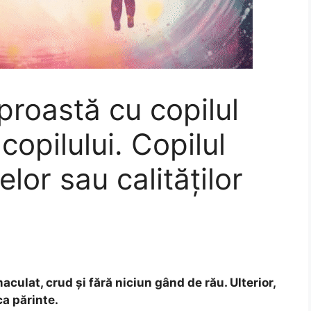
 proastă cu copilul
copilului. Copilul
lor sau calităților
aculat, crud și fără niciun gând de rău. Ulterior,
ca părinte.