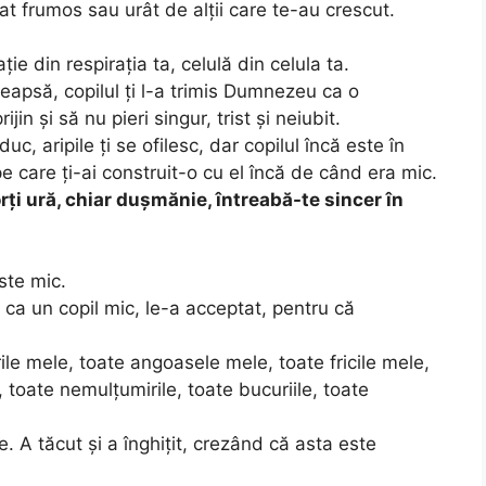
lat frumos sau urât de alții care te-au crescut.
ie din respirația ta, celulă din celula ta.
eapsă, copilul ți l-a trimis Dumnezeu ca o
in și să nu pieri singur, trist și neiubit.
duc, aripile ți se ofilesc, dar copilul încă este în
pe care ți-ai construit-o cu el încă de când era mic.
porți ură, chiar dușmănie, întreabă-te sincer în
este mic.
, ca un copil mic, le-a acceptat, pentru că
ile mele, toate angoasele mele, toate fricile mele,
e, toate nemulțumirile, toate bucuriile, toate
e. A tăcut și a înghițit, crezând că asta este